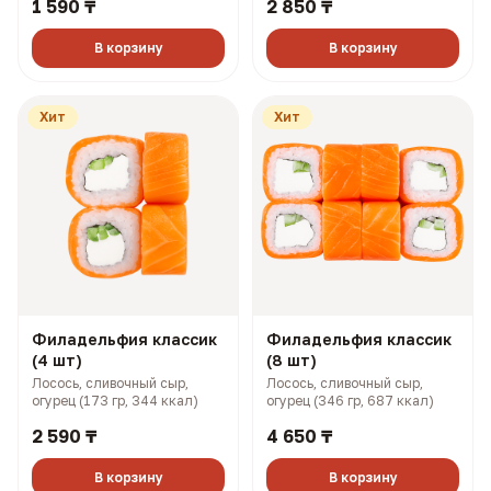
1 590 ₸
2 850 ₸
картофель пай, соусы боул и
картофель пай, соусы боул и
терияки (149 гр, 258 ккал)
терияки (298 гр, 516 ккал)
В корзину
В корзину
Хит
Хит
Филадельфия классик
Филадельфия классик
(4 шт)
(8 шт)
Лосось, сливочный сыр,
Лосось, сливочный сыр,
огурец (173 гр, 344 ккал)
огурец (346 гр, 687 ккал)
2 590 ₸
4 650 ₸
В корзину
В корзину