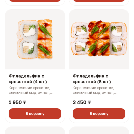
Филадельфия с
Филадельфия с
креветкой (4 шт)
креветкой (8 шт)
Королевские креветки,
Королевские креветки,
сливочный сыр, омлет,
сливочный сыр, омлет,
огурец, зеленый лук (170 гр,
огурец, зеленый лук (340 гр,
1 950 ₸
3 450 ₸
251 ккал)
501 ккал)
В корзину
В корзину