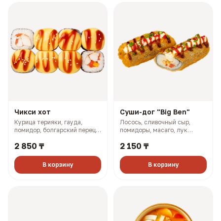
Чикси хот
Суши-дог "Big Ben"
Курица терияки, гауда,
Лосось, сливочный сыр,
помидор, болгарский перец,
помидоры, масаго, лук
майонез, розовый соус (335
зелёный, соус терияки (243
2 850 ₸
2 150 ₸
гр, 660 ккал)
гр, 773 ккал)
В корзину
В корзину