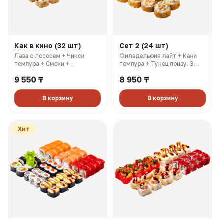
Как в кино (32 шт)
Сет 2 (24 шт)
Лава с лососем + Чикси
Филадельфия лайт + Кани
темпура + Смоки +
темпура + Тунец понзу. 3
Филадельфия лайт. 3
имбиря, 3 соевых, 3 палочки,
9 550 ₸
8 950 ₸
имбиря, 3 соевых, 3 палочки,
3 васаби (927 гр, 2108 ккал)
3 васаби (1214 гр, 2883
ккал)
В корзину
В корзину
Хит