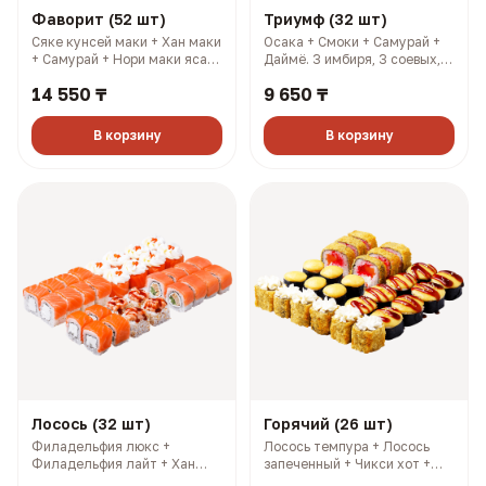
Фаворит (52 шт)
Триумф (32 шт)
Сяке кунсей маки + Хан маки
Осака + Смоки + Самурай +
+ Самурай + Нори маки ясай
Даймё. 3 имбиря, 3 соевых, 3
+ Филадельфия лайт +
палочки, 3 васаби (1148 гр,
14 550 ₸
9 650 ₸
Салмон + Чикси хот. 4
2013 ккал)
имбиря, 4 соевых, 4 палочки,
4 васаби (1606 гр, 2733
В корзину
В корзину
ккал)
Лосось (32 шт)
Горячий (26 шт)
Филадельфия люкс +
Лосось темпура + Лосось
Филадельфия лайт + Хан
запеченный + Чикси хот +
маки + 1/2 Филадельфия
Сакура. 3 имбиря, 3 соевых,