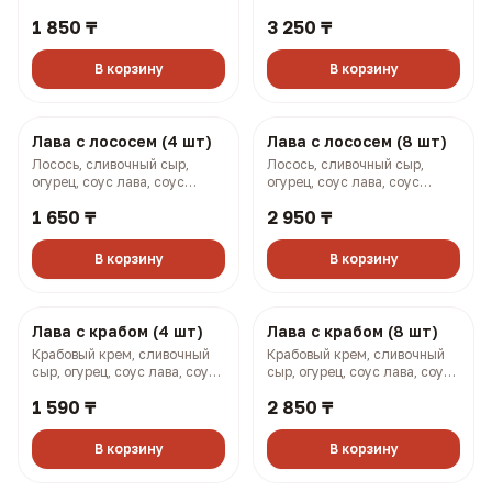
Тунец понзу (4 шт)
Тунец понзу (8 шт)
Тунец, соус понзу, огурец,
Тунец, соус понзу, огурец,
сыр сливочный, соус кайсен,
сыр сливочный, соус кайсен,
фурикаке (144 гр, 246 ккал)
фурикаке (288 гр, 492 ккал)
1 650 ₸
2 950 ₸
В корзину
В корзину
Осака (4 шт)
Осака (8 шт)
Запеченный лосось,
Запеченный лосось,
крабовый крем, огурец,
крабовый крем, огурец,
омлет по-японски, соусы
омлет по-японски, соусы