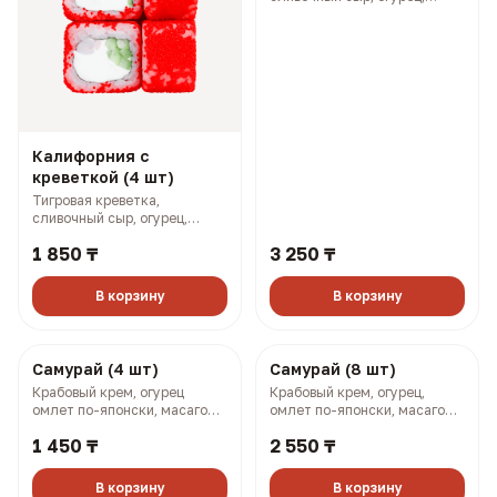
Калифорния с
Калифорния с
креветкой (4 шт)
креветкой (8 шт)
Тигровая креветка,
Тигровая креветка,
сливочный сыр, огурец,
сливочный сыр, огурец,
масаго (133 гр, 192 ккал)
масаго (268 гр, 383 ккал)
1 850 ₸
3 250 ₸
В корзину
В корзину