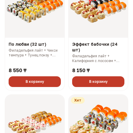
По любви (32 шт)
Эффект бабочки (24
шт)
Филадельфия лайт + Чикси
темпура + Тунец понзу +
Филадельфия лайт +
Калифорния с соусом манго.
Калифорния с лососем +
3 имбиря, 3 соевых, 3
Калифорния с крабом +
палочки, 3 васаби (1120 гр,
8 550 ₸
8 150 ₸
Смоки. 3 имбиря, 3 соевых, 3
2423 ккал)
палочки, 3 васаби (841 гр,
2145 ккал)
В корзину
В корзину
Хит