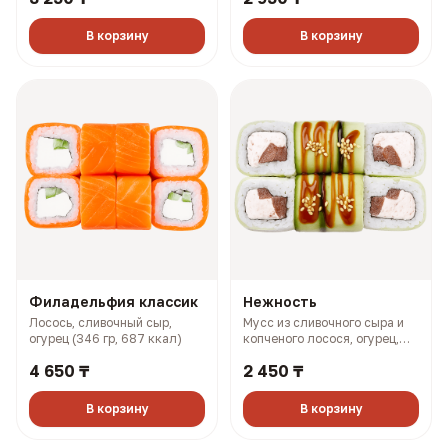
В корзину
В корзину
Филадельфия классик
Нежность
Лосось, сливочный сыр,
Мусс из сливочного сыра и
огурец (346 гр, 687 ккал)
копченого лосося, огурец,
помидор, унаги соус (262 гр,
4 650 ₸
2 450 ₸
376 ккал)
В корзину
В корзину