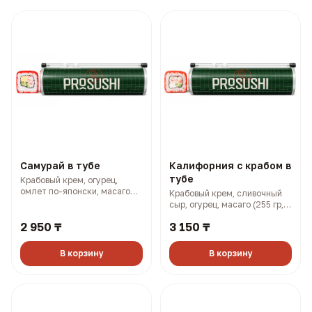
Самурай в тубе
Калифорния с крабом в
тубе
Крабовый крем, огурец,
омлет по-японски, масаго
Крабовый крем, сливочный
(250 гр, 338 ккал)
сыр, огурец, масаго (255 гр,
401 ккал)
2 950 ₸
3 150 ₸
В корзину
В корзину