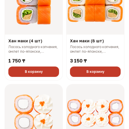
Хан маки (4 шт)
Хан маки (8 шт)
Лосось холодного копчения,
Лосось холодного копчения,
омлет по-японски,
омлет по-японски,
плавленый сыр, огурец (143
плавленый сыр, огурец (281
1 750 ₸
3 150 ₸
гр, 234 ккал)
гр, 468 ккал)
В корзину
В корзину