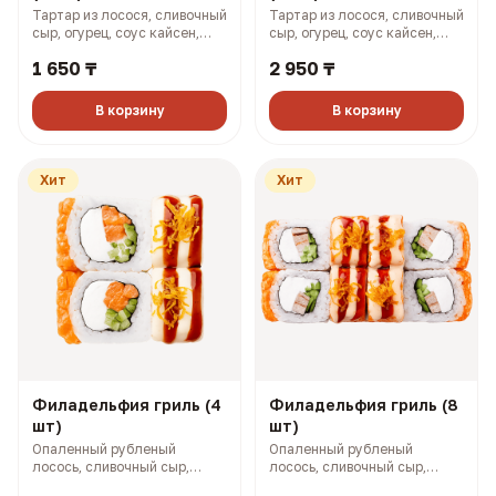
Тартар из лосося, сливочный
Тартар из лосося, сливочный
сыр, огурец, соус кайсен,
сыр, огурец, соус кайсен,
фуриккаке (167 гр, 364 ккал)
фурикаке (327 гр, 727 ккал)
1 650 ₸
2 950 ₸
В корзину
В корзину
Хит
Хит
Филадельфия гриль (4
Филадельфия гриль (8
шт)
шт)
Опаленный рубленый
Опаленный рубленый
лосось, сливочный сыр,
лосось, сливочный сыр,
огурец, омлет по-японски,
огурец, омлет по-японски,