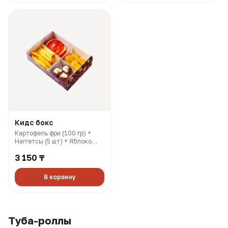
Кидс бокс
Картофель фри (100 гр) +
Наггетсы (5 шт) + Яблоко
(100 гр) + Шоколадный
3 150 ₸
ролл (3 шт) (376 гр, 1040
ккал)
В корзину
Туба-роллы