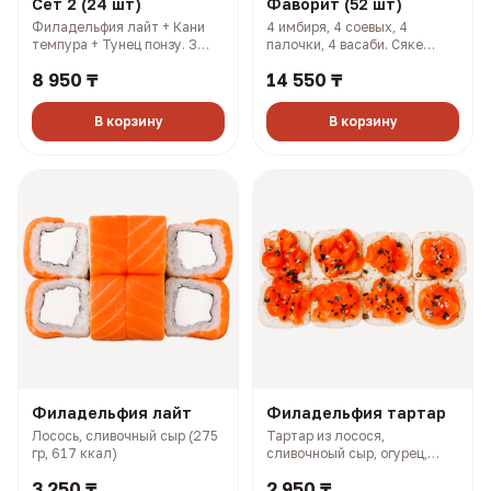
Сет 2 (24 шт)
Фаворит (52 шт)
Филадельфия лайт + Кани
4 имбиря, 4 соевых, 4
темпура + Тунец понзу. 3
палочки, 4 васаби. Сяке
имбиря, 3 соевых, 3 палочки,
кунсей маки + Хан маки +
8 950 ₸
14 550 ₸
3 васаби (927 гр, 2108 ккал)
Самурай + Нори маки ясай +
Филадельфия лайт + Салмон
+ Чикси хот (1606 гр, 2733
В корзину
В корзину
ккал)
Филадельфия лайт
Филадельфия тартар
Лосось, сливочный сыр (275
Тартар из лосося,
гр, 617 ккал)
сливочноый сыр, огурец,
терияки соус (327 гр, 727
3 250 ₸
2 950 ₸
ккал)