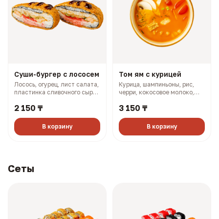
Суши-бургер с лососем
Том ям с курицей
Лосось, огурец, лист салата,
Курица, шампиньоны, рис,
пластинка сливочного сыра,
черри, кокосовое молоко,
масаго, соус терияки, соус
лук (501 гр, 302 ккал)
2 150 ₸
3 150 ₸
боул (330 гр, 910 ккал)
В корзину
В корзину
Сеты