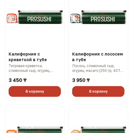
Калифорния с
Калифорния с лососем
креветкой в тубе
в тубе
Тигровая креветка,
Лосось, сливочный сыр,
сливочный сыр, огурец,
огурец, масаго (255 гр, 407
масаго (255 гр, 383 ккал)
ккал)
3 450 ₸
3 950 ₸
В корзину
В корзину