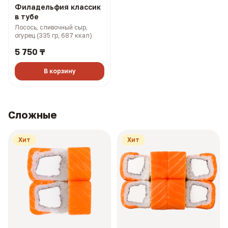
Филадельфия классик
в тубе
Лосось, сливочный сыр,
огурец (335 гр, 687 ккал)
5 750 ₸
В корзину
Сложные
Хит
Хит