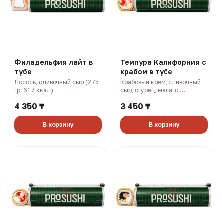
Филадельфия лайт в
Темпура Калифорния с
тубе
крабом в тубе
Лосось, сливочный сыр (275
Крабовый крем, сливочный
гр, 617 ккал)
сыр, огурец, масаго,
панировка (315 гр, 866 ккал)
4 350 ₸
3 450 ₸
В корзину
В корзину