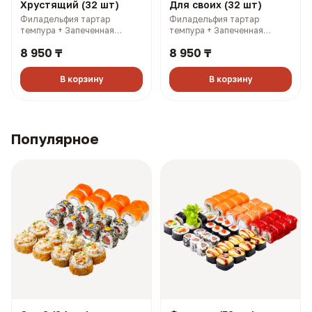
Хрустящий (32 шт)
Для своих (32 шт)
Филадельфия тартар
Филадельфия тартар
темпура + Запеченная
темпура + Запеченная
Калифорния с лососем +
Калифорния с лососем +
8 950 ₸
8 950 ₸
Самурай темпура + Чикси
Филадельфия лайт 1/2 +
хот (1390 гр, 2819 ккал)
Филадельфия тартар 1/2 +
Чикси хот (1380 гр, 2689
В корзину
В корзину
ккал)
Популярное