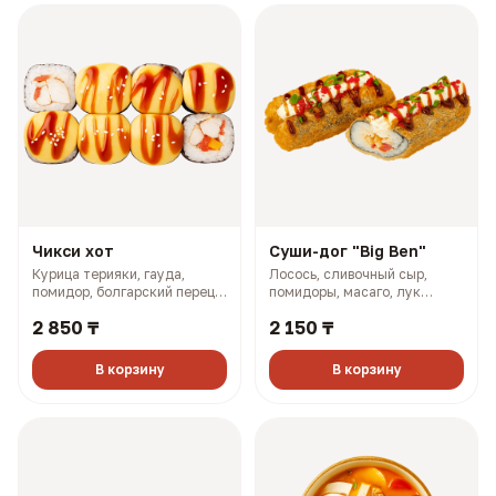
Чикси хот
Суши-дог "Big Ben"
Курица терияки, гауда,
Лосось, сливочный сыр,
помидор, болгарский перец,
помидоры, масаго, лук
майонез, розовый соус (335
зелёный, соус терияки (243
2 850 ₸
2 150 ₸
гр, 660 ккал)
гр, 773 ккал)
В корзину
В корзину