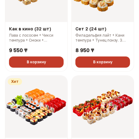
Как в кино (32 шт)
Сет 2 (24 шт)
Лава с лососем + Чикси
Филадельфия лайт + Кани
темпура + Смоки +
темпура + Тунец понзу. 3
Филадельфия лайт. 3
имбиря, 3 соевых, 3 палочки,
9 550 ₸
8 950 ₸
имбиря, 3 соевых, 3 палочки,
3 васаби (927 гр, 2108 ккал)
3 васаби (1214 гр, 2883
ккал)
В корзину
В корзину
Хит