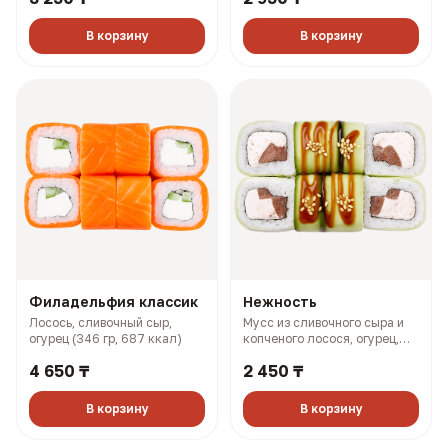
В корзину
В корзину
Филадельфия классик
Нежность
Лосось, сливочный сыр,
Мусс из сливочного сыра и
огурец (346 гр, 687 ккал)
копченого лосося, огурец,
помидор, унаги соус (262 гр,
4 650 ₸
2 450 ₸
376 ккал)
В корзину
В корзину