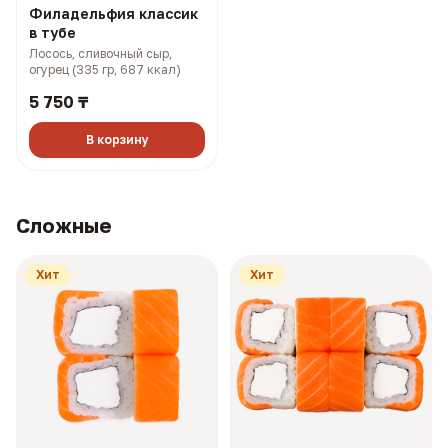
Филадельфия классик
в тубе
Лосось, сливочный сыр,
огурец (335 гр, 687 ккал)
5 750 ₸
В корзину
Сложные
Хит
Хит