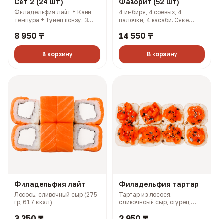
Сет 2 (24 шт)
Фаворит (52 шт)
Филадельфия лайт + Кани
4 имбиря, 4 соевых, 4
темпура + Тунец понзу. 3
палочки, 4 васаби. Сяке
имбиря, 3 соевых, 3 палочки,
кунсей маки + Хан маки +
8 950 ₸
14 550 ₸
3 васаби (927 гр, 2108 ккал)
Самурай + Нори маки ясай +
Филадельфия лайт + Салмон
+ Чикси хот (1606 гр, 2733
В корзину
В корзину
ккал)
Филадельфия лайт
Филадельфия тартар
Лосось, сливочный сыр (275
Тартар из лосося,
гр, 617 ккал)
сливочноый сыр, огурец,
терияки соус (327 гр, 727
3 250 ₸
2 950 ₸
ккал)