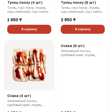
Тунец понзу (4 шт)
Тунец понзу (8 шт)
Тунец, соус понзу, огурец,
Тунец, соус понзу, огурец,
сыр сливочный, соус кайсен,
сыр сливочный, соус кайсен,
фурикаке (144 гр, 246 ккал)
фурикаке (288 гр, 492 ккал)
1 650 ₸
2 950 ₸
В корзину
В корзину
Осака (4 шт)
Осака (8 шт)
Запеченный лосось,
Запеченный лосось,
крабовый крем, огурец,
крабовый крем, огурец,
омлет по-японски, соусы
омлет по-японски, соусы