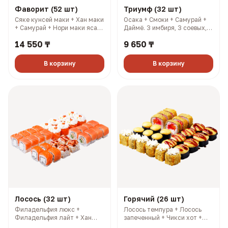
Фаворит (52 шт)
Триумф (32 шт)
Сяке кунсей маки + Хан маки
Осака + Смоки + Самурай +
+ Самурай + Нори маки ясай
Даймё. 3 имбиря, 3 соевых, 3
+ Филадельфия лайт +
палочки, 3 васаби (1148 гр,
14 550 ₸
9 650 ₸
Салмон + Чикси хот. 4
2013 ккал)
имбиря, 4 соевых, 4 палочки,
4 васаби (1606 гр, 2733
В корзину
В корзину
ккал)
Лосось (32 шт)
Горячий (26 шт)
Филадельфия люкс +
Лосось темпура + Лосось
Филадельфия лайт + Хан
запеченный + Чикси хот +
маки + 1/2 Филадельфия
Сакура. 3 имбиря, 3 соевых,