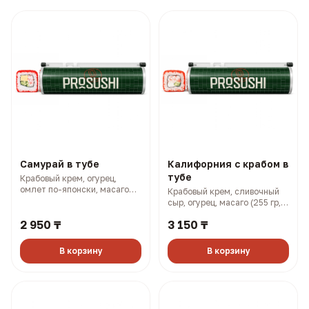
Самурай в тубе
Калифорния с крабом в
тубе
Крабовый крем, огурец,
омлет по-японски, масаго
Крабовый крем, сливочный
(250 гр, 338 ккал)
сыр, огурец, масаго (255 гр,
401 ккал)
2 950 ₸
3 150 ₸
В корзину
В корзину