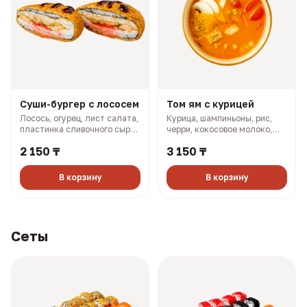
Суши-бургер с лососем
Том ям с курицей
Лосось, огурец, лист салата,
Курица, шампиньоны, рис,
пластинка сливочного сыра,
черри, кокосовое молоко,
масаго, соус терияки, соус
лук (501 гр, 302 ккал)
2 150 ₸
3 150 ₸
боул (330 гр, 910 ккал)
В корзину
В корзину
Сеты