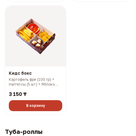
Кидс бокс
Картофель фри (100 гр) +
Наггетсы (5 шт) + Яблоко
(100 гр) + Шоколадный
3 150 ₸
ролл (3 шт) (376 гр, 1040
ккал)
В корзину
Туба-роллы