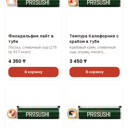
Филадельфия лайт в
Темпура Калифорния с
тубе
крабом в тубе
Лосось, сливочный сыр (275
Крабовый крем, сливочный
гр, 617 ккал)
сыр, огурец, масаго,
панировка (315 гр, 866 ккал)
4 350 ₸
3 450 ₸
В корзину
В корзину