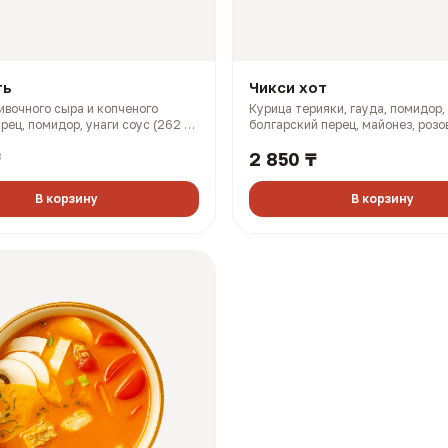
ть
Чикси хот
ивочного сыра и копченого
Курица терияки, гауда, помидор,
рец, помидор, унаги соус (262 гр,
болгарский перец, майонез, розо
(335 гр, 660 ккал)
₸
2 850 ₸
В корзину
В корзину