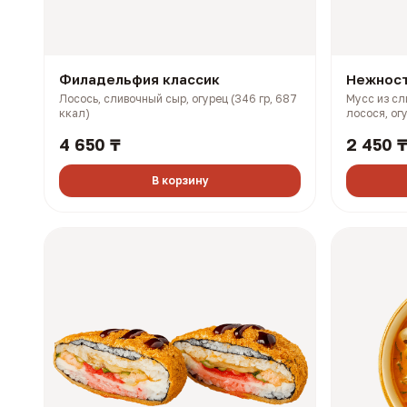
Филадельфия классик
Нежнос
Лосось, сливочный сыр, огурец (346 гр, 687
Мусс из сл
ккал)
лосося, огу
376 ккал)
4 650 ₸
2 450 
В корзину