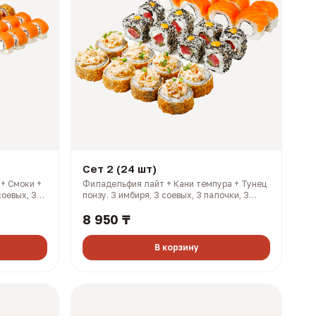
Сет 2 (24 шт)
 + Смоки +
Филадельфия лайт + Кани темпура + Тунец
соевых, 3
понзу. 3 имбиря, 3 соевых, 3 палочки, 3
 ккал)
васаби (927 гр, 2108 ккал)
8 950 ₸
В корзину