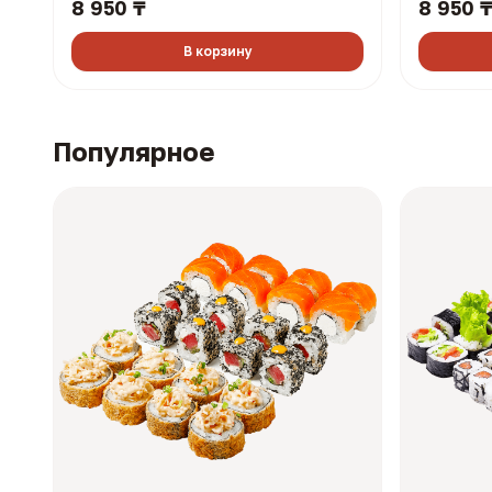
8 950 ₸
8 950 
2819 ккал)
тартар 1/2
ккал)
В корзину
Популярное