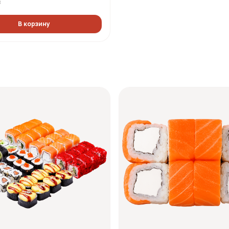
₸
 + Чикси хот (1380 гр, 2689
В корзину