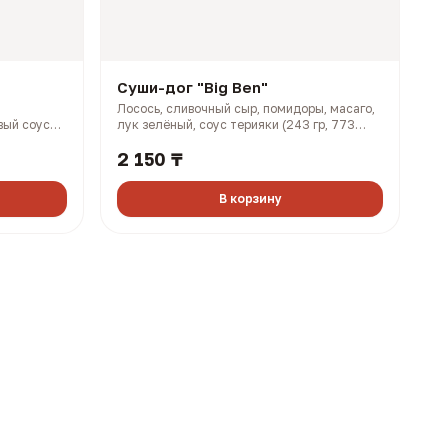
Суши-дог "Big Ben"
Лосось, сливочный сыр, помидоры, масаго,
вый соус
лук зелёный, соус терияки (243 гр, 773
ккал)
2 150 ₸
В корзину