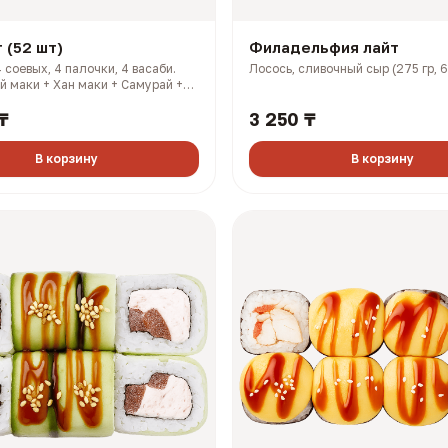
 (52 шт)
Филадельфия лайт
 соевых, 4 палочки, 4 васаби.
Лосось, сливочный сыр (275 гр, 
й маки + Хан маки + Самурай +
ясай + Филадельфия лайт +
₸
3 250 ₸
икси хот (1606 гр, 2733 ккал)
В корзину
В корзину