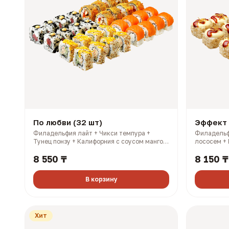
По любви (32 шт)
Эффект 
Филадельфия лайт + Чикси темпура +
Филадельф
Тунец понзу + Калифорния с соусом манго.
лососем + 
3 имбиря, 3 соевых, 3 палочки, 3 васаби
имбиря, 3 
8 550 ₸
8 150 ₸
(1120 гр, 2423 ккал)
гр, 2145 кк
В корзину
Хит