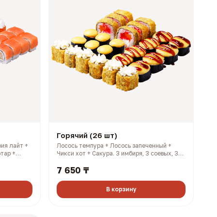
Горячий (26 шт)
ия лайт +
Лосось темпура + Лосось запеченный +
тар +
Чикси хот + Сакура. 3 имбиря, 3 соевых, 3
, 3 соевых,
палочки, 3 васаби (895 гр, 2475 ккал)
7 650 ₸
10 ккал)
В корзину