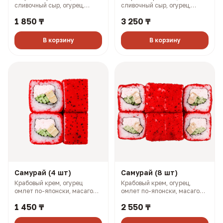
сливочный сыр, огурец,
сливочный сыр, огурец,
масаго (133 гр, 192 ккал)
масаго (268 гр, 383 ккал)
1 850 ₸
3 250 ₸
В корзину
В корзину
Самурай (4 шт)
Самурай (8 шт)
Крабовый крем, огурец
Крабовый крем, огурец,
омлет по-японски, масаго
омлет по-японски, масаго
(128 гр, 169 ккал)
(258 гр, 338 ккал)
1 450 ₸
2 550 ₸