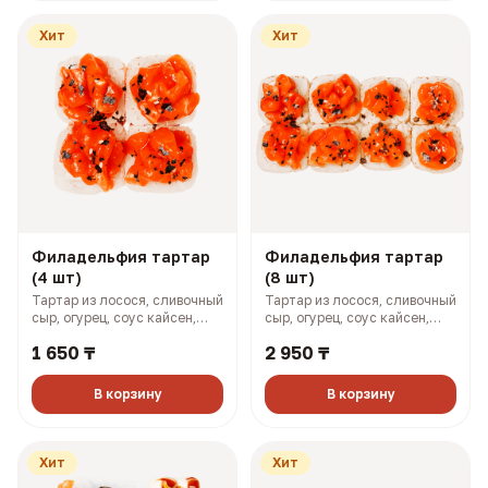
Хит
Хит
Филадельфия тартар
Филадельфия тартар
(4 шт)
(8 шт)
Тартар из лосося, сливочный
Тартар из лосося, сливочный
сыр, огурец, соус кайсен,
сыр, огурец, соус кайсен,
фуриккаке (167 гр, 364 ккал)
фурикаке (327 гр, 727 ккал)
1 650 ₸
2 950 ₸
В корзину
В корзину
Хит
Хит