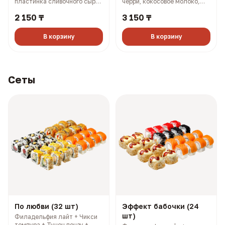
пластинка сливочного сыра,
черри, кокосовое молоко,
масаго, соус терияки, соус
лук (501 гр, 302 ккал)
2 150 ₸
3 150 ₸
боул (330 гр, 910 ккал)
В корзину
В корзину
Сеты
По любви (32 шт)
Эффект бабочки (24
шт)
Филадельфия лайт + Чикси
темпура + Тунец понзу +