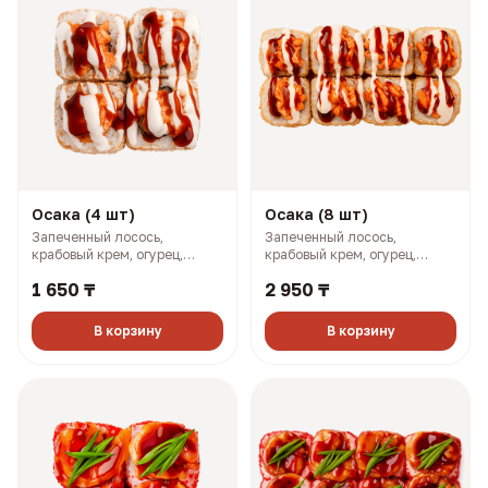
Осака (4 шт)
Осака (8 шт)
Запеченный лосось,
Запеченный лосось,
крабовый крем, огурец,
крабовый крем, огурец,
омлет по-японски, соусы
омлет по-японски, соусы
1 650 ₸
2 950 ₸
терияки и боул (163 гр, 248
терияки и боул (326 гр, 496
ккал)
ккал)
В корзину
В корзину