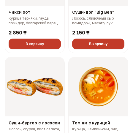
Чикси хот
Суши-дог "Big Ben"
Курица терияки, гауда,
Лосось, сливочный сыр,
помидор, болгарский перец,
помидоры, масаго, лук
майонез, розовый соус (335
зелёный, соус терияки (243
2 850 ₸
2 150 ₸
гр, 660 ккал)
гр, 773 ккал)
В корзину
В корзину
Суши-бургер с лососем
Том ям с курицей
Лосось, огурец, лист салата,
Курица, шампиньоны, рис,