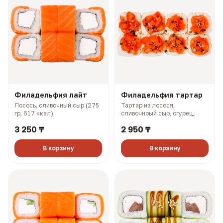
Филадельфия лайт
Филадельфия тартар
Лосось, сливочный сыр (275
Тартар из лосося,
гр, 617 ккал)
сливочноый сыр, огурец,
терияки соус (327 гр, 727
3 250 ₸
2 950 ₸
ккал)
В корзину
В корзину