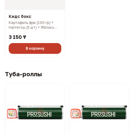
Кидс бокс
Картофель фри (100 гр) +
Наггетсы (5 шт) + Яблоко
(100 гр) + Шоколадный
3 150 ₸
ролл (3 шт) (376 гр, 1040
ккал)
В корзину
Туба-роллы