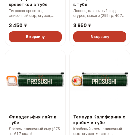
креветкой в тубе
в тубе
Тигровая креветка,
Лосось, сливочный сыр,
сливочный сыр, огурец,
огурец, масаго (255 гр, 407
масаго (255 гр, 383 ккал)
ккал)
3 450 ₸
3 950 ₸
В корзину
В корзину
Филадельфия лайт в
Темпура Калифорния с
тубе
крабом в тубе
Лосось, сливочный сыр (275
Крабовый крем, сливочный
гр, 617 ккал)
сыр, огурец, масаго,