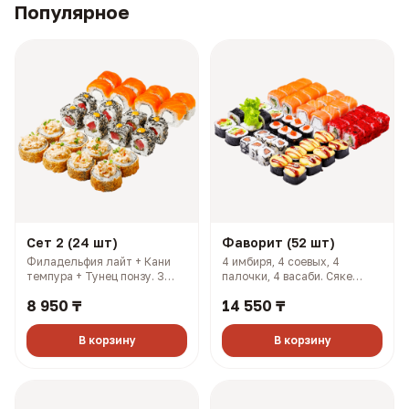
Популярное
Сет 2 (24 шт)
Фаворит (52 шт)
Филадельфия лайт + Кани
4 имбиря, 4 соевых, 4
темпура + Тунец понзу. 3
палочки, 4 васаби. Сяке
имбиря, 3 соевых, 3 палочки,
кунсей маки + Хан маки +
8 950 ₸
14 550 ₸
3 васаби (927 гр, 2108 ккал)
Самурай + Нори маки ясай +
Филадельфия лайт + Салмон
+ Чикси хот (1606 гр, 2733
В корзину
В корзину
ккал)