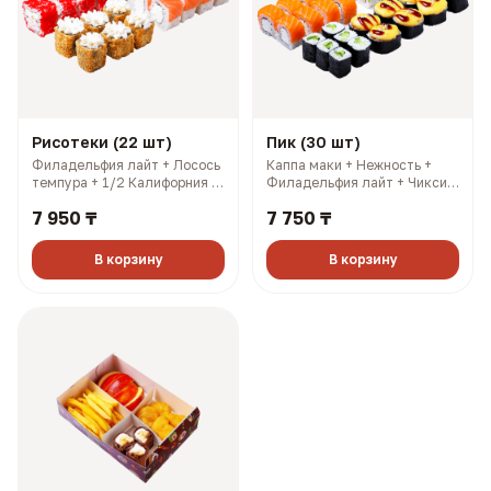
Рисотеки (22 шт)
Пик (30 шт)
Филадельфия лайт + Лосось
Каппа маки + Нежность +
темпура + 1/2 Калифорния с
Филадельфия лайт + Чикси
лососем + 1/2 Калифорния
хот. 3 имбиря, 3 соевых, 3
7 950 ₸
7 750 ₸
кани. 3 имбиря, 3 соевых, 3
палочки, 3 васаби (966 гр,
палочки, 3 васаби (697 гр,
1788 ккал)
1572 ккал)
В корзину
В корзину