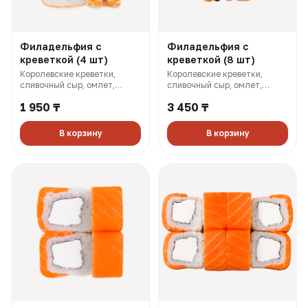
Филадельфия с
Филадельфия с
креветкой (4 шт)
креветкой (8 шт)
Королевские креветки,
Королевские креветки,
сливочный сыр, омлет,
сливочный сыр, омлет,
огурец, зеленый лук (170 гр,
огурец, зеленый лук (340 гр,
1 950 ₸
3 450 ₸
251 ккал)
501 ккал)
В корзину
В корзину