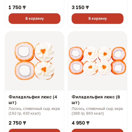
плавленый сыр, огурец (143
плавленый сыр, огурец (281
1 750 ₸
3 150 ₸
гр, 234 ккал)
гр, 468 ккал)
В корзину
В корзину
Филадельфия люкс (4
Филадельфия люкс (8
шт)
шт)
Лосось, сливочный сыр, икра
Лосось, сливочный сыр, икра
(192 гр, 430 ккал)
(388 гр, 860 ккал)
2 750 ₸
4 950 ₸