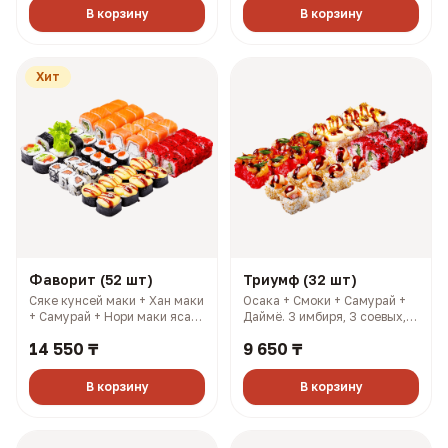
ккал)
В корзину
В корзину
Хит
Фаворит (52 шт)
Триумф (32 шт)
Сяке кунсей маки + Хан маки
Осака + Смоки + Самурай +
+ Самурай + Нори маки ясай
Даймё. 3 имбиря, 3 соевых, 3
+ Филадельфия лайт +
палочки, 3 васаби (1148 гр,
14 550 ₸
9 650 ₸
Салмон + Чикси хот. 4
2013 ккал)
имбиря, 4 соевых, 4 палочки,
4 васаби (1606 гр, 2733
В корзину
В корзину
ккал)