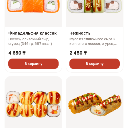
Филадельфия классик
Нежность
Лосось, сливочный сыр,
Мусс из сливочного сыра и
огурец (346 гр, 687 ккал)
копченого лосося, огурец,
помидор, унаги соус (262 гр,
4 650 ₸
2 450 ₸
376 ккал)
В корзину
В корзину