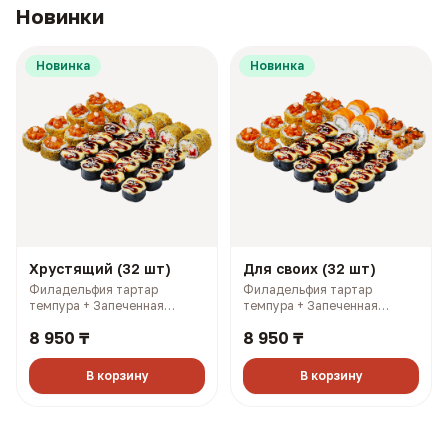
Новинки
Новинка
Новинка
Хрустящий (32 шт)
Для своих (32 шт)
Филадельфия тартар
Филадельфия тартар
темпура + Запеченная
темпура + Запеченная
Калифорния с лососем +
Калифорния с лососем +
8 950 ₸
8 950 ₸
Самурай темпура + Чикси
Филадельфия лайт 1/2 +
хот (1390 гр, 2819 ккал)
Филадельфия тартар 1/2 +
Чикси хот (1380 гр, 2689
В корзину
В корзину
ккал)