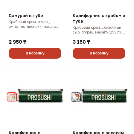
Самурай в тубе
Калифорния с крабом в
тубе
Крабовый крем, огурец,
омлет по-японски, масаго
Крабовый крем, сливочный
(250 гр, 338 ккал)
сыр, огурец, масаго (255 гр,
401 ккал)
2 950 ₸
3 150 ₸
В корзину
В корзину
Калифорния с
Калифорния с лососем