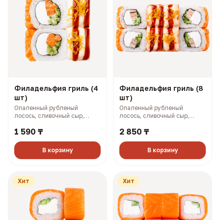
Филадельфия гриль (4
Филадельфия гриль (8
шт)
шт)
Опаленный рубленый
Опаленный рубленый
лосось, сливочный сыр,
лосось, сливочный сыр,
огурец, омлет по-японски,
огурец, омлет по-японски,
1 590 ₸
2 850 ₸
картофель пай, соусы боул и
картофель пай, соусы боул и
терияки (149 гр, 258 ккал)
терияки (298 гр, 516 ккал)
В корзину
В корзину
Хит
Хит