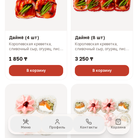
Даймё (4 шт)
Даймё (8 шт)
Королевская креветка,
Королевская креветка,
сливочный сыр, огурец, лист
сливочный сыр, огурец, лист
салата, зеленый лук (164 гр,
салата, зеленый лук (320 гр,
1 850 ₸
3 250 ₸
230 ккал)
459 ккал)
В корзину
В корзину
Меню
Профиль
Контакты
Корзина