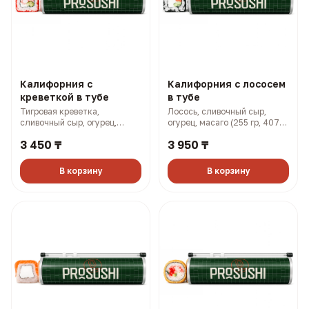
Калифорния с
Калифорния с лососем
креветкой в тубе
в тубе
Тигровая креветка,
Лосось, сливочный сыр,
сливочный сыр, огурец,
огурец, масаго (255 гр, 407
масаго (255 гр, 383 ккал)
ккал)
3 450 ₸
3 950 ₸
В корзину
В корзину