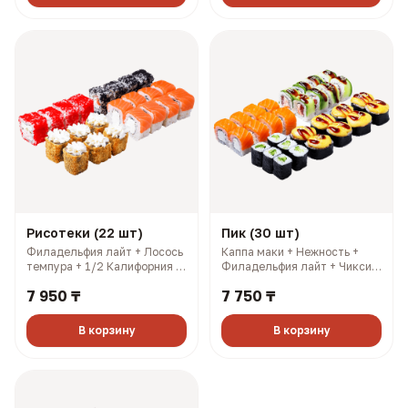
Рисотеки (22 шт)
Пик (30 шт)
Филадельфия лайт + Лосось
Каппа маки + Нежность +
темпура + 1/2 Калифорния с
Филадельфия лайт + Чикси
лососем + 1/2 Калифорния
хот. 3 имбиря, 3 соевых, 3
7 950 ₸
7 750 ₸
кани. 3 имбиря, 3 соевых, 3
палочки, 3 васаби (966 гр,
палочки, 3 васаби (697 гр,
1788 ккал)
1572 ккал)
В корзину
В корзину