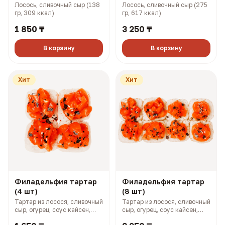
Лосось, сливочный сыр (138
Лосось, сливочный сыр (275
гр, 309 ккал)
гр, 617 ккал)
1 850 ₸
3 250 ₸
В корзину
В корзину
Хит
Хит
Филадельфия тартар
Филадельфия тартар
(4 шт)
(8 шт)
Тартар из лосося, сливочный
Тартар из лосося, сливочный
сыр, огурец, соус кайсен,
сыр, огурец, соус кайсен,
фуриккаке (167 гр, 364 ккал)
фурикаке (327 гр, 727 ккал)