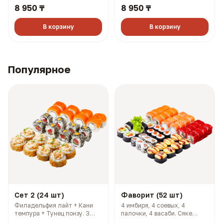
8 950 ₸
8 950 ₸
Филадельфия лайт 1/2 +
Самурай темпура + Чикси
Филадельфия тартар 1/2 +
хот (1390 гр, 2819 ккал)
Чикси хот (1380 гр, 2689
В корзину
В корзину
ккал)
Популярное
Сет 2 (24 шт)
Фаворит (52 шт)
Филадельфия лайт + Кани
4 имбиря, 4 соевых, 4
темпура + Тунец понзу. 3
палочки, 4 васаби. Сяке
имбиря, 3 соевых, 3 палочки,
кунсей маки + Хан маки +