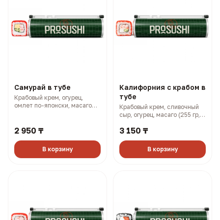
Самурай в тубе
Калифорния с крабом в
тубе
Крабовый крем, огурец,
омлет по-японски, масаго
Крабовый крем, сливочный
(250 гр, 338 ккал)
сыр, огурец, масаго (255 гр,
401 ккал)
2 950 ₸
3 150 ₸
В корзину
В корзину