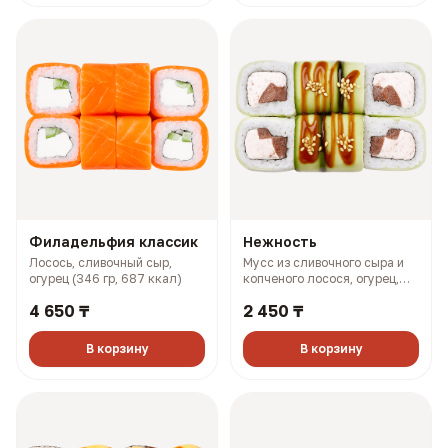
Филадельфия классик
Нежность
Лосось, сливочный сыр,
Мусс из сливочного сыра и
огурец (346 гр, 687 ккал)
копченого лосося, огурец,
помидор, унаги соус (262 гр,
4 650 ₸
2 450 ₸
376 ккал)
В корзину
В корзину