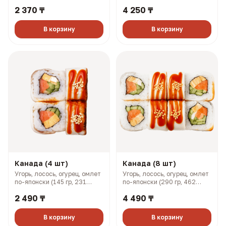
кунжут (158 гр, 293 ккал)
кунжут (316 гр, 585 ккал)
2 370 ₸
4 250 ₸
В корзину
В корзину
Канада (4 шт)
Канада (8 шт)
Угорь, лосось, огурец, омлет
Угорь, лосось, огурец, омлет
по-японски (145 гр, 231
по-японски (290 гр, 462
ккал)
ккал)
2 490 ₸
4 490 ₸
В корзину
В корзину