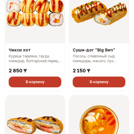
Чикси хот
Суши-дог "Big Ben"
Курица терияки, гауда,
Лосось, сливочный сыр,
помидор, болгарский перец,
помидоры, масаго, лук
майонез, розовый соус (335
зелёный, соус терияки (243
2 850 ₸
2 150 ₸
гр, 660 ккал)
гр, 773 ккал)
В корзину
В корзину