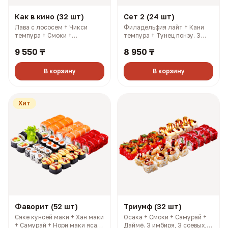
Как в кино (32 шт)
Сет 2 (24 шт)
Лава с лососем + Чикси
Филадельфия лайт + Кани
темпура + Смоки +
темпура + Тунец понзу. 3
Филадельфия лайт. 3
имбиря, 3 соевых, 3 палочки,
9 550 ₸
8 950 ₸
имбиря, 3 соевых, 3 палочки,
3 васаби (927 гр, 2108 ккал)
3 васаби (1214 гр, 2883
ккал)
В корзину
В корзину
Хит
Фаворит (52 шт)
Триумф (32 шт)
Сяке кунсей маки + Хан маки
Осака + Смоки + Самурай +
+ Самурай + Нори маки ясай
Даймё. 3 имбиря, 3 соевых, 3