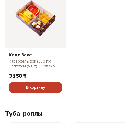
Кидс бокс
Картофель фри (100 гр) +
Наггетсы (5 шт) + Яблоко
(100 гр) + Шоколадный
3 150 ₸
ролл (3 шт) (376 гр, 1040
ккал)
В корзину
Туба-роллы