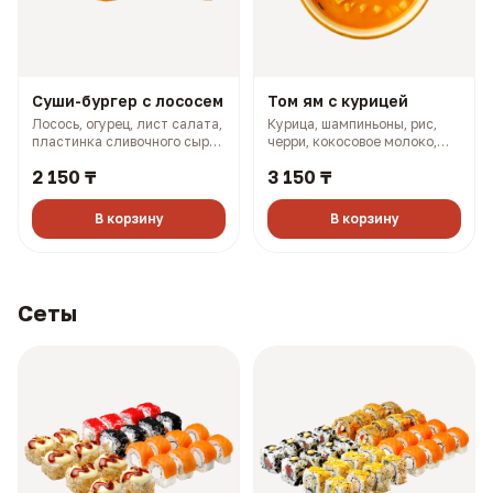
Суши-бургер с лососем
Том ям с курицей
Лосось, огурец, лист салата,
Курица, шампиньоны, рис,
пластинка сливочного сыра,
черри, кокосовое молоко,
масаго, соус терияки, соус
лук (501 гр, 302 ккал)
2 150 ₸
3 150 ₸
боул (330 гр, 910 ккал)
В корзину
В корзину
Сеты