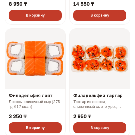
8 950 ₸
14 550 ₸
3 васаби (927 гр, 2108 ккал)
Самурай + Нори маки ясай +
Филадельфия лайт + Салмон
+ Чикси хот (1606 гр, 2733
В корзину
В корзину
ккал)
Филадельфия лайт
Филадельфия тартар
Лосось, сливочный сыр (275
Тартар из лосося,
гр, 617 ккал)
сливочноый сыр, огурец,
терияки соус (327 гр, 727
3 250 ₸
2 950 ₸
ккал)
В корзину
В корзину