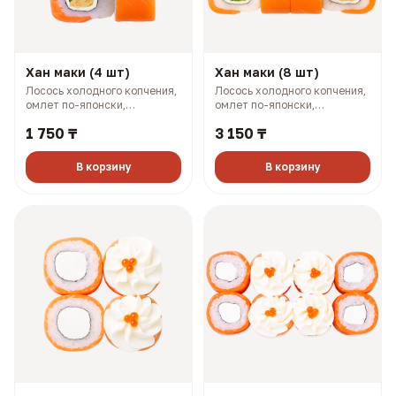
Хан маки (4 шт)
Хан маки (8 шт)
Лосось холодного копчения,
Лосось холодного копчения,
омлет по-японски,
омлет по-японски,
плавленый сыр, огурец (143
плавленый сыр, огурец (281
1 750 ₸
3 150 ₸
гр, 234 ккал)
гр, 468 ккал)
В корзину
В корзину