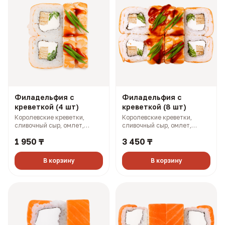
Филадельфия с
Филадельфия с
креветкой (4 шт)
креветкой (8 шт)
Королевские креветки,
Королевские креветки,
сливочный сыр, омлет,
сливочный сыр, омлет,
огурец, зеленый лук (170 гр,
огурец, зеленый лук (340 гр,
1 950 ₸
3 450 ₸
251 ккал)
501 ккал)
В корзину
В корзину