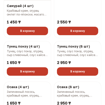
Самурай (4 шт)
Самурай (8 шт)
Крабовый крем, огурец
Крабовый крем, огурец,
омлет по-японски, масаго
омлет по-японски, масаго
(128 гр, 169 ккал)
(258 гр, 338 ккал)
1 450 ₸
2 550 ₸
В корзину
В корзину
Тунец понзу (4 шт)
Тунец понзу (8 шт)
Тунец, соус понзу, огурец,
Тунец, соус понзу, огурец,
сыр сливочный, соус кайсен,
сыр сливочный, соус кайсен,