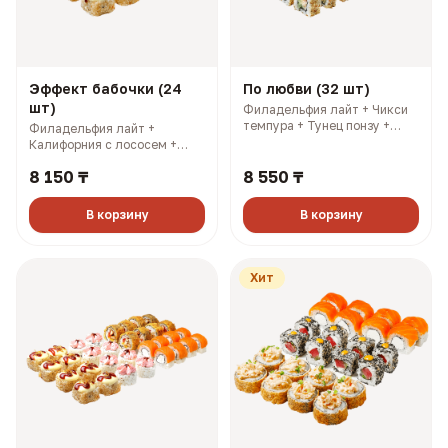
Эффект бабочки (24
По любви (32 шт)
шт)
Филадельфия лайт + Чикси
темпура + Тунец понзу +
Филадельфия лайт +
Калифорния с соусом манго.
Калифорния с лососем +
3 имбиря, 3 соевых, 3
Калифорния с крабом +
палочки, 3 васаби (1120 гр,
8 150 ₸
8 550 ₸
Смоки. 3 имбиря, 3 соевых, 3
2423 ккал)
палочки, 3 васаби (841 гр,
2145 ккал)
В корзину
В корзину
Хит