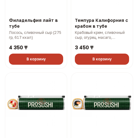
Филадельфия лайт в
Темпура Калифорния с
тубе
крабом в тубе
Лосось, сливочный сыр (275
Крабовый крем, сливочный
гр, 617 ккал)
сыр, огурец, масаго,
панировка (315 гр, 866 ккал)
4 350 ₸
3 450 ₸
В корзину
В корзину