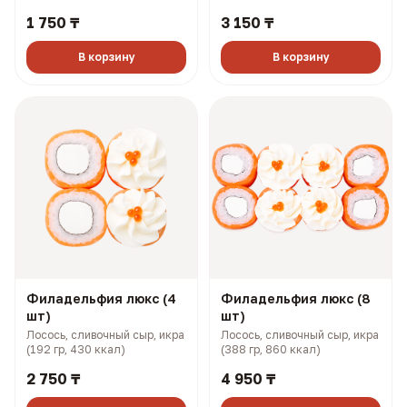
плавленый сыр, огурец (143
плавленый сыр, огурец (281
1 750 ₸
3 150 ₸
гр, 234 ккал)
гр, 468 ккал)
В корзину
В корзину
Филадельфия люкс (4
Филадельфия люкс (8
шт)
шт)
Лосось, сливочный сыр, икра
Лосось, сливочный сыр, икра
(192 гр, 430 ккал)
(388 гр, 860 ккал)
2 750 ₸
4 950 ₸