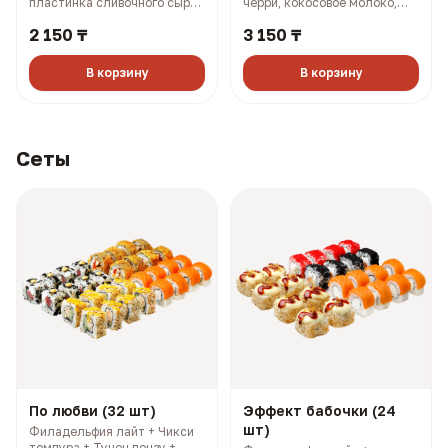
пластинка сливочного сыра,
черри, кокосовое молоко,
масаго, соус терияки, соус
лук (501 гр, 302 ккал)
2 150 ₸
3 150 ₸
боул (330 гр, 910 ккал)
В корзину
В корзину
Сеты
По любви (32 шт)
Эффект бабочки (24
шт)
Филадельфия лайт + Чикси
темпура + Тунец понзу +