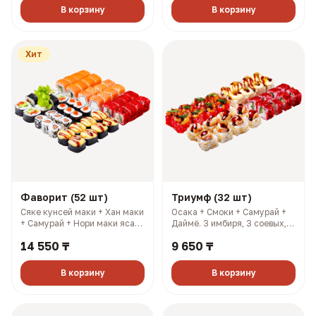
ккал)
В корзину
В корзину
Хит
Фаворит (52 шт)
Триумф (32 шт)
Сяке кунсей маки + Хан маки
Осака + Смоки + Самурай +
+ Самурай + Нори маки ясай
Даймё. 3 имбиря, 3 соевых, 3
+ Филадельфия лайт +
палочки, 3 васаби (1148 гр,
14 550 ₸
9 650 ₸
Салмон + Чикси хот. 4
2013 ккал)
имбиря, 4 соевых, 4 палочки,
4 васаби (1606 гр, 2733
В корзину
В корзину
ккал)