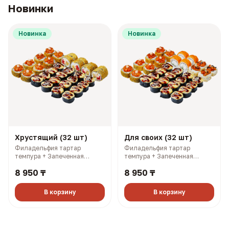
Новинки
Новинка
Новинка
Хрустящий (32 шт)
Для своих (32 шт)
Филадельфия тартар
Филадельфия тартар
темпура + Запеченная
темпура + Запеченная
Калифорния с лососем +
Калифорния с лососем +
8 950 ₸
8 950 ₸
Самурай темпура + Чикси
Филадельфия лайт 1/2 +
хот (1390 гр, 2819 ккал)
Филадельфия тартар 1/2 +
Чикси хот (1380 гр, 2689
В корзину
В корзину
ккал)