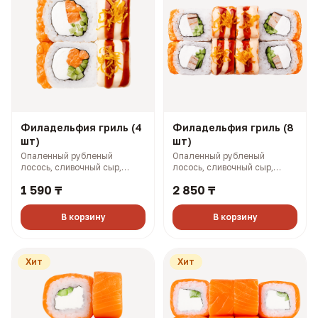
Филадельфия гриль (4
Филадельфия гриль (8
шт)
шт)
Опаленный рубленый
Опаленный рубленый
лосось, сливочный сыр,
лосось, сливочный сыр,
огурец, омлет по-японски,
огурец, омлет по-японски,
1 590 ₸
2 850 ₸
картофель пай, соусы боул и
картофель пай, соусы боул и
терияки (149 гр, 258 ккал)
терияки (298 гр, 516 ккал)
В корзину
В корзину
Хит
Хит