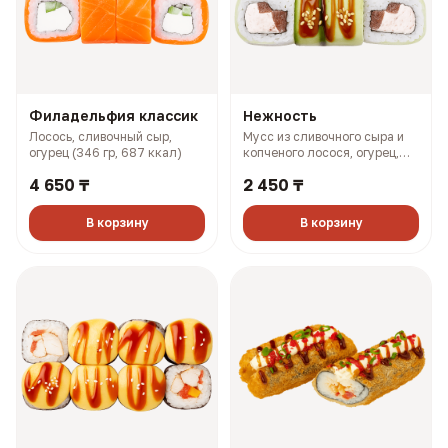
Филадельфия классик
Нежность
Лосось, сливочный сыр,
Мусс из сливочного сыра и
огурец (346 гр, 687 ккал)
копченого лосося, огурец,
помидор, унаги соус (262 гр,
4 650 ₸
2 450 ₸
376 ккал)
В корзину
В корзину