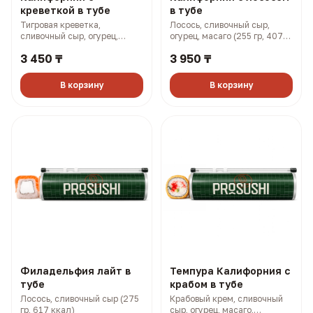
креветкой в тубе
в тубе
Тигровая креветка,
Лосось, сливочный сыр,
сливочный сыр, огурец,
огурец, масаго (255 гр, 407
масаго (255 гр, 383 ккал)
ккал)
3 450 ₸
3 950 ₸
В корзину
В корзину
Филадельфия лайт в
Темпура Калифорния с
тубе
крабом в тубе
Лосось, сливочный сыр (275
Крабовый крем, сливочный
гр, 617 ккал)
сыр, огурец, масаго,