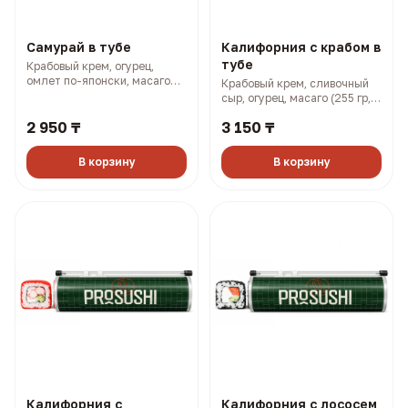
Самурай в тубе
Калифорния с крабом в
тубе
Крабовый крем, огурец,
омлет по-японски, масаго
Крабовый крем, сливочный
(250 гр, 338 ккал)
сыр, огурец, масаго (255 гр,
401 ккал)
2 950 ₸
3 150 ₸
В корзину
В корзину
Калифорния с
Калифорния с лососем