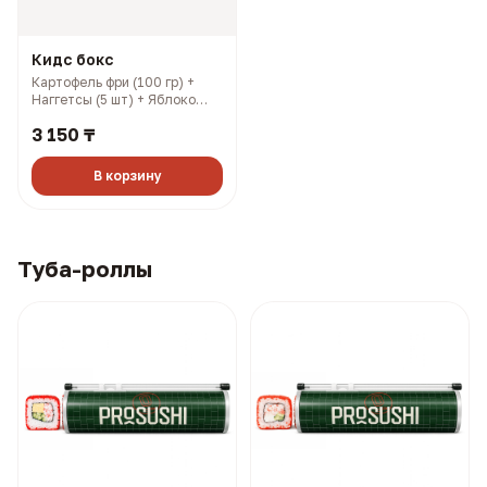
Кидс бокс
Картофель фри (100 гр) +
Наггетсы (5 шт) + Яблоко
(100 гр) + Шоколадный
3 150 ₸
ролл (3 шт) (376 гр, 1040
ккал)
В корзину
Туба-роллы