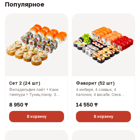
Популярное
Сет 2 (24 шт)
Фаворит (52 шт)
Филадельфия лайт + Кани
4 имбиря, 4 соевых, 4
темпура + Тунец понзу. 3
палочки, 4 васаби. Сяке
имбиря, 3 соевых, 3 палочки,
кунсей маки + Хан маки +
8 950 ₸
14 550 ₸
3 васаби (927 гр, 2108 ккал)
Самурай + Нори маки ясай +
Филадельфия лайт + Салмон
+ Чикси хот (1606 гр, 2733
В корзину
В корзину
ккал)