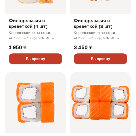
Филадельфия с
Филадельфия с
креветкой (4 шт)
креветкой (8 шт)
Королевские креветки,
Королевские креветки,
сливочный сыр, омлет,
сливочный сыр, омлет,
огурец, зеленый лук (170 гр,
огурец, зеленый лук (340 гр,
1 950 ₸
3 450 ₸
251 ккал)
501 ккал)
В корзину
В корзину