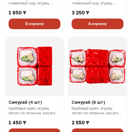
сливочный сыр, огурец,
сливочный сыр, огурец,
масаго (133 гр, 192 ккал)
масаго (268 гр, 383 ккал)
1 850 ₸
3 250 ₸
В корзину
В корзину
Самурай (4 шт)
Самурай (8 шт)
Крабовый крем, огурец
Крабовый крем, огурец,
омлет по-японски, масаго
омлет по-японски, масаго
(128 гр, 169 ккал)
(258 гр, 338 ккал)
1 450 ₸
2 550 ₸