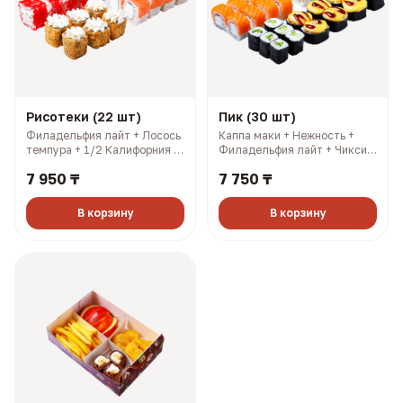
Рисотеки (22 шт)
Пик (30 шт)
Филадельфия лайт + Лосось
Каппа маки + Нежность +
темпура + 1/2 Калифорния с
Филадельфия лайт + Чикси
лососем + 1/2 Калифорния
хот. 3 имбиря, 3 соевых, 3
7 950 ₸
7 750 ₸
кани. 3 имбиря, 3 соевых, 3
палочки, 3 васаби (966 гр,
палочки, 3 васаби (697 гр,
1788 ккал)
1572 ккал)
В корзину
В корзину