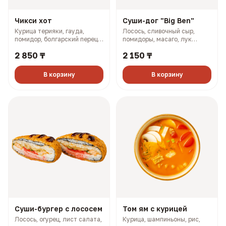
Чикси хот
Суши-дог "Big Ben"
Курица терияки, гауда,
Лосось, сливочный сыр,
помидор, болгарский перец,
помидоры, масаго, лук
майонез, розовый соус (335
зелёный, соус терияки (243
2 850 ₸
2 150 ₸
гр, 660 ккал)
гр, 773 ккал)
В корзину
В корзину
Суши-бургер с лососем
Том ям с курицей
Лосось, огурец, лист салата,
Курица, шампиньоны, рис,