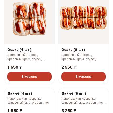
Осака (4 шт)
Осака (8 шт)
Запеченный лосось,
Запеченный лосось,
крабовый крем, огурец,
крабовый крем, огурец,
омлет по-японски, соусы
омлет по-японски, соусы
1 650 ₸
2 950 ₸
терияки и боул (163 гр, 248
терияки и боул (326 гр, 496
ккал)
ккал)
В корзину
В корзину