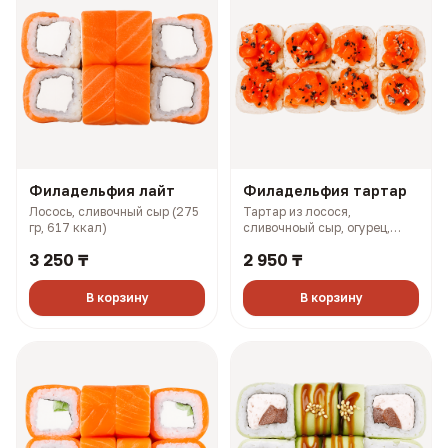
Филадельфия лайт
Филадельфия тартар
Лосось, сливочный сыр (275
Тартар из лосося,
гр, 617 ккал)
сливочноый сыр, огурец,
терияки соус (327 гр, 727
3 250 ₸
2 950 ₸
ккал)
В корзину
В корзину