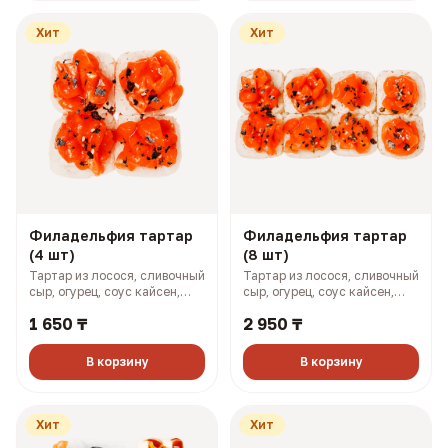
Хит
Хит
Филадельфия тартар
Филадельфия тартар
(4 шт)
(8 шт)
Тартар из лосося, сливочный
Тартар из лосося, сливочный
сыр, огурец, соус кайсен,
сыр, огурец, соус кайсен,
фуриккаке (167 гр, 364 ккал)
фурикаке (327 гр, 727 ккал)
1 650 ₸
2 950 ₸
В корзину
В корзину
Хит
Хит