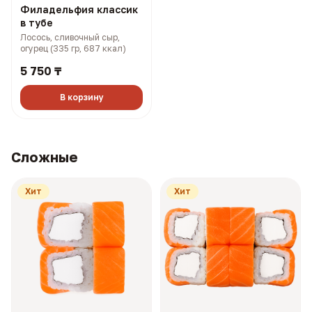
Филадельфия классик
в тубе
Лосось, сливочный сыр,
огурец (335 гр, 687 ккал)
5 750 ₸
В корзину
Сложные
Хит
Хит