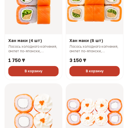
Хан маки (4 шт)
Хан маки (8 шт)
Лосось холодного копчения,
Лосось холодного копчения,
омлет по-японски,
омлет по-японски,
плавленый сыр, огурец (143
плавленый сыр, огурец (281
1 750 ₸
3 150 ₸
гр, 234 ккал)
гр, 468 ккал)
В корзину
В корзину