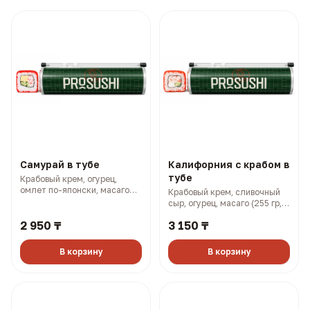
Самурай в тубе
Калифорния с крабом в
тубе
Крабовый крем, огурец,
омлет по-японски, масаго
Крабовый крем, сливочный
(250 гр, 338 ккал)
сыр, огурец, масаго (255 гр,
401 ккал)
2 950 ₸
3 150 ₸
В корзину
В корзину