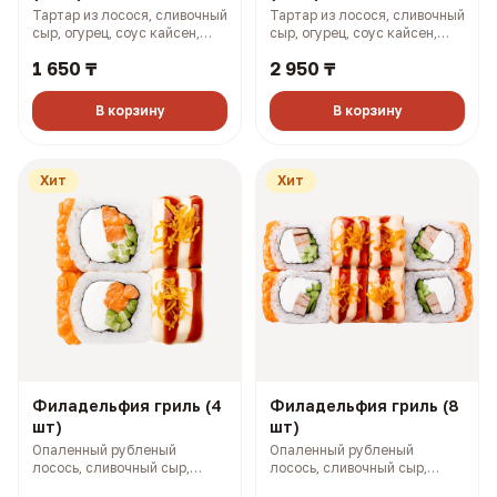
Тартар из лосося, сливочный
Тартар из лосося, сливочный
сыр, огурец, соус кайсен,
сыр, огурец, соус кайсен,
фуриккаке (167 гр, 364 ккал)
фурикаке (327 гр, 727 ккал)
1 650 ₸
2 950 ₸
В корзину
В корзину
Хит
Хит
Филадельфия гриль (4
Филадельфия гриль (8
шт)
шт)
Опаленный рубленый
Опаленный рубленый
лосось, сливочный сыр,
лосось, сливочный сыр,
огурец, омлет по-японски,
огурец, омлет по-японски,