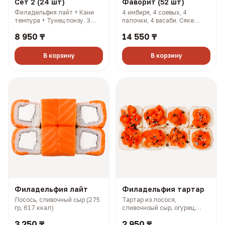
Сет 2 (24 шт)
Фаворит (52 шт)
Филадельфия лайт + Кани
4 имбиря, 4 соевых, 4
темпура + Тунец понзу. 3
палочки, 4 васаби. Сяке
имбиря, 3 соевых, 3 палочки,
кунсей маки + Хан маки +
8 950 ₸
14 550 ₸
3 васаби (927 гр, 2108 ккал)
Самурай + Нори маки ясай +
Филадельфия лайт + Салмон
+ Чикси хот (1606 гр, 2733
В корзину
В корзину
ккал)
Филадельфия лайт
Филадельфия тартар
Лосось, сливочный сыр (275
Тартар из лосося,
гр, 617 ккал)
сливочноый сыр, огурец,
терияки соус (327 гр, 727
3 250 ₸
2 950 ₸
ккал)