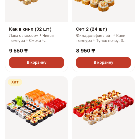
Как в кино (32 шт)
Сет 2 (24 шт)
Лава с лососем + Чикси
Филадельфия лайт + Кани
темпура + Смоки +
темпура + Тунец понзу. 3
Филадельфия лайт. 3
имбиря, 3 соевых, 3 палочки,
9 550 ₸
8 950 ₸
имбиря, 3 соевых, 3 палочки,
3 васаби (927 гр, 2108 ккал)
3 васаби (1214 гр, 2883
ккал)
В корзину
В корзину
Хит