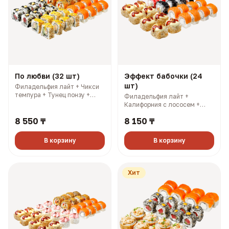
По любви (32 шт)
Эффект бабочки (24
шт)
Филадельфия лайт + Чикси
темпура + Тунец понзу +
Филадельфия лайт +
Калифорния с соусом манго.
Калифорния с лососем +
3 имбиря, 3 соевых, 3
Калифорния с крабом +
палочки, 3 васаби (1120 гр,
8 550 ₸
8 150 ₸
Смоки. 3 имбиря, 3 соевых, 3
2423 ккал)
палочки, 3 васаби (841 гр,
2145 ккал)
В корзину
В корзину
Хит