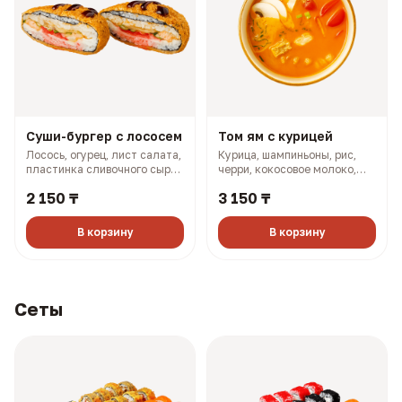
Суши-бургер с лососем
Том ям с курицей
Лосось, огурец, лист салата,
Курица, шампиньоны, рис,
пластинка сливочного сыра,
черри, кокосовое молоко,
масаго, соус терияки, соус
лук (501 гр, 302 ккал)
2 150 ₸
3 150 ₸
боул (330 гр, 910 ккал)
В корзину
В корзину
Сеты