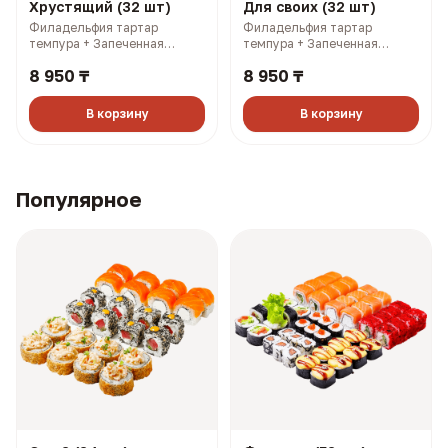
Хрустящий (32 шт)
Для своих (32 шт)
Филадельфия тартар
Филадельфия тартар
темпура + Запеченная
темпура + Запеченная
Калифорния с лососем +
Калифорния с лососем +
8 950 ₸
8 950 ₸
Самурай темпура + Чикси
Филадельфия лайт 1/2 +
хот (1390 гр, 2819 ккал)
Филадельфия тартар 1/2 +
Чикси хот (1380 гр, 2689
В корзину
В корзину
ккал)
Популярное