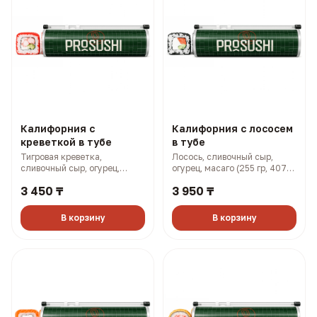
Калифорния с
Калифорния с лососем
креветкой в тубе
в тубе
Тигровая креветка,
Лосось, сливочный сыр,
сливочный сыр, огурец,
огурец, масаго (255 гр, 407
масаго (255 гр, 383 ккал)
ккал)
3 450 ₸
3 950 ₸
В корзину
В корзину