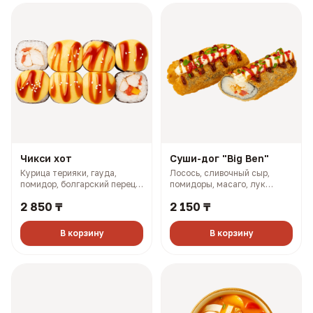
Чикси хот
Суши-дог "Big Ben"
Курица терияки, гауда,
Лосось, сливочный сыр,
помидор, болгарский перец,
помидоры, масаго, лук
майонез, розовый соус (335
зелёный, соус терияки (243
2 850 ₸
2 150 ₸
гр, 660 ккал)
гр, 773 ккал)
В корзину
В корзину