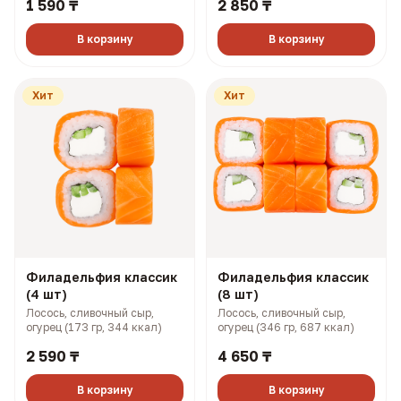
1 590 ₸
2 850 ₸
картофель пай, соусы боул и
картофель пай, соусы боул и
терияки (149 гр, 258 ккал)
терияки (298 гр, 516 ккал)
В корзину
В корзину
Хит
Хит
Филадельфия классик
Филадельфия классик
(4 шт)
(8 шт)
Лосось, сливочный сыр,
Лосось, сливочный сыр,
огурец (173 гр, 344 ккал)
огурец (346 гр, 687 ккал)
2 590 ₸
4 650 ₸
В корзину
В корзину