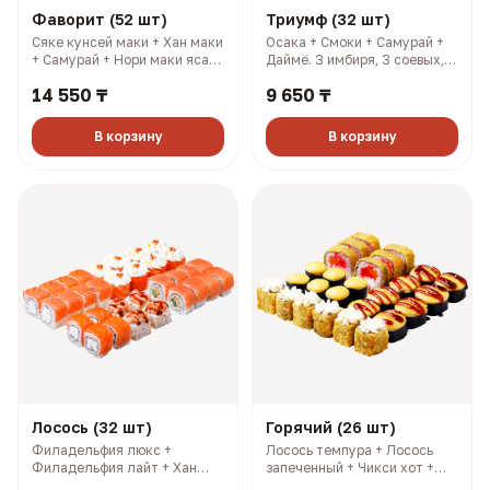
Фаворит (52 шт)
Триумф (32 шт)
Сяке кунсей маки + Хан маки
Осака + Смоки + Самурай +
+ Самурай + Нори маки ясай
Даймё. 3 имбиря, 3 соевых, 3
+ Филадельфия лайт +
палочки, 3 васаби (1148 гр,
14 550 ₸
9 650 ₸
Салмон + Чикси хот. 4
2013 ккал)
имбиря, 4 соевых, 4 палочки,
4 васаби (1606 гр, 2733
В корзину
В корзину
ккал)
Лосось (32 шт)
Горячий (26 шт)
Филадельфия люкс +
Лосось темпура + Лосось
Филадельфия лайт + Хан
запеченный + Чикси хот +
маки + 1/2 Филадельфия
Сакура. 3 имбиря, 3 соевых,