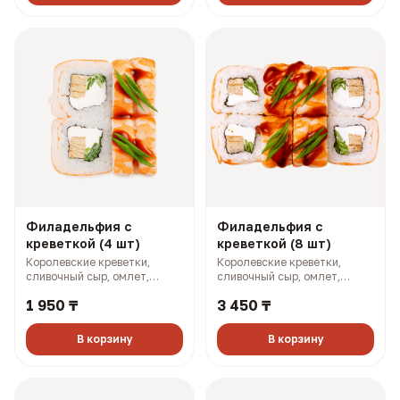
Филадельфия с
Филадельфия с
креветкой (4 шт)
креветкой (8 шт)
Королевские креветки,
Королевские креветки,
сливочный сыр, омлет,
сливочный сыр, омлет,
огурец, зеленый лук (170 гр,
огурец, зеленый лук (340 гр,
1 950 ₸
3 450 ₸
251 ккал)
501 ккал)
В корзину
В корзину