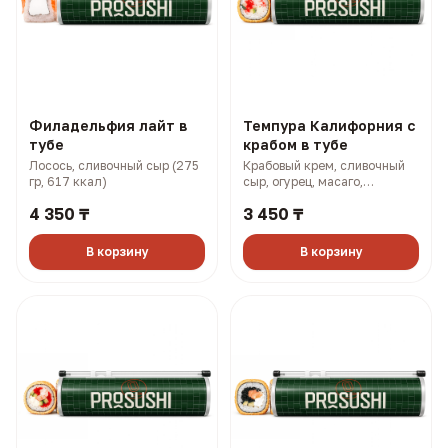
Филадельфия лайт в
Темпура Калифорния с
тубе
крабом в тубе
Лосось, сливочный сыр (275
Крабовый крем, сливочный
гр, 617 ккал)
сыр, огурец, масаго,
панировка (315 гр, 866 ккал)
4 350 ₸
3 450 ₸
В корзину
В корзину