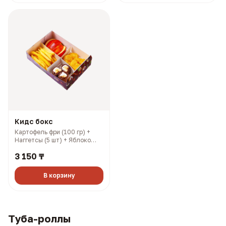
Кидс бокс
Картофель фри (100 гр) +
Наггетсы (5 шт) + Яблоко
(100 гр) + Шоколадный
3 150 ₸
ролл (3 шт) (376 гр, 1040
ккал)
В корзину
Туба-роллы