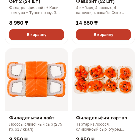
Сет 2 (24 шт)
Фаворит (52 шт)
Филадельфия лайт + Кани
4 имбиря, 4 соевых, 4
темпура + Тунец понзу. 3
палочки, 4 васаби. Сяке
имбиря, 3 соевых, 3 палочки,
кунсей маки + Хан маки +
8 950 ₸
14 550 ₸
3 васаби (927 гр, 2108 ккал)
Самурай + Нори маки ясай +
Филадельфия лайт + Салмон
+ Чикси хот (1606 гр, 2733
В корзину
В корзину
ккал)
Филадельфия лайт
Филадельфия тартар
Лосось, сливочный сыр (275
Тартар из лосося,
гр, 617 ккал)
сливочноый сыр, огурец,
терияки соус (327 гр, 727
3 250 ₸
2 950 ₸
ккал)