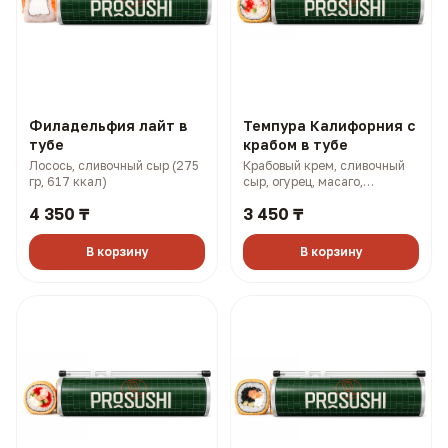
Филадельфия лайт в
Темпура Калифорния с
тубе
крабом в тубе
Лосось, сливочный сыр (275
Крабовый крем, сливочный
гр, 617 ккал)
сыр, огурец, масаго,
панировка (315 гр, 866 ккал)
4 350 ₸
3 450 ₸
В корзину
В корзину