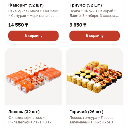
Фаворит (52 шт)
Триумф (32 шт)
Сяке кунсей маки + Хан маки
Осака + Смоки + Самурай +
+ Самурай + Нори маки ясай
Даймё. 3 имбиря, 3 соевых, 3
+ Филадельфия лайт +
палочки, 3 васаби (1148 гр,
14 550 ₸
9 650 ₸
Салмон + Чикси хот. 4
2013 ккал)
имбиря, 4 соевых, 4 палочки,
4 васаби (1606 гр, 2733
В корзину
В корзину
ккал)
Лосось (32 шт)
Горячий (26 шт)
Филадельфия люкс +
Лосось темпура + Лосось
Филадельфия лайт + Хан
запеченный + Чикси хот +
маки + 1/2 Филадельфия
Сакура. 3 имбиря, 3 соевых,