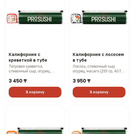
Калифорния с
Калифорния с лососем
креветкой в тубе
в тубе
Тигровая креветка,
Лосось, сливочный сыр,
сливочный сыр, огурец,
огурец, масаго (255 гр, 407
масаго (255 гр, 383 ккал)
ккал)
3 450 ₸
3 950 ₸
В корзину
В корзину