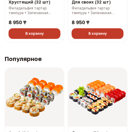
Хрустящий (32 шт)
Для своих (32 шт)
Филадельфия тартар
Филадельфия тартар
темпура + Запеченная
темпура + Запеченная
Калифорния с лососем +
Калифорния с лососем +
8 950 ₸
8 950 ₸
Самурай темпура + Чикси
Филадельфия лайт 1/2 +
хот (1390 гр, 2819 ккал)
Филадельфия тартар 1/2 +
Чикси хот (1380 гр, 2689
В корзину
В корзину
ккал)
Популярное