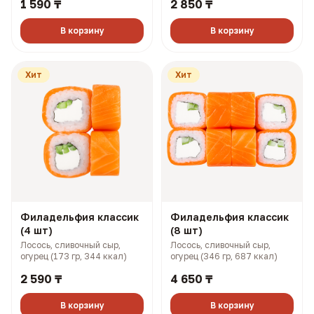
1 590 ₸
2 850 ₸
картофель пай, соусы боул и
картофель пай, соусы боул и
терияки (149 гр, 258 ккал)
терияки (298 гр, 516 ккал)
В корзину
В корзину
Хит
Хит
Филадельфия классик
Филадельфия классик
(4 шт)
(8 шт)
Лосось, сливочный сыр,
Лосось, сливочный сыр,
огурец (173 гр, 344 ккал)
огурец (346 гр, 687 ккал)
2 590 ₸
4 650 ₸
В корзину
В корзину