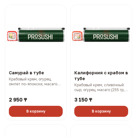
Самурай в тубе
Калифорния с крабом в
тубе
Крабовый крем, огурец,
омлет по-японски, масаго
Крабовый крем, сливочный
(250 гр, 338 ккал)
сыр, огурец, масаго (255 гр,
401 ккал)
2 950 ₸
3 150 ₸
В корзину
В корзину