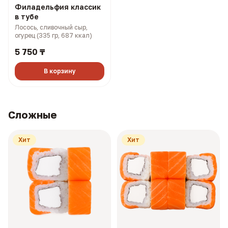
Филадельфия классик
в тубе
Лосось, сливочный сыр,
огурец (335 гр, 687 ккал)
5 750 ₸
В корзину
Сложные
Хит
Хит