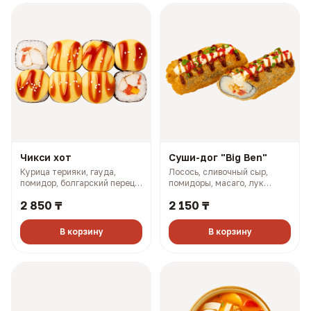
Чикси хот
Суши-дог "Big Ben"
Курица терияки, гауда,
Лосось, сливочный сыр,
помидор, болгарский перец,
помидоры, масаго, лук
майонез, розовый соус (335
зелёный, соус терияки (243
2 850 ₸
2 150 ₸
гр, 660 ккал)
гр, 773 ккал)
В корзину
В корзину