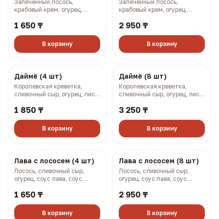
Тунец понзу (4 шт)
Тунец понзу (8 шт)
Тунец, соус понзу, огурец,
Тунец, соус понзу, огурец,
сыр сливочный, соус кайсен,
сыр сливочный, соус кайсен,
фурикаке (144 гр, 246 ккал)
фурикаке (288 гр, 492 ккал)
1 650 ₸
2 950 ₸
В корзину
В корзину
Осака (4 шт)
Осака (8 шт)
Запеченный лосось,
Запеченный лосось,
крабовый крем, огурец,
крабовый крем, огурец,
омлет по-японски, соусы
омлет по-японски, соусы