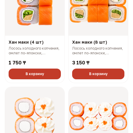
Хан маки (4 шт)
Хан маки (8 шт)
Лосось холодного копчения,
Лосось холодного копчения,
омлет по-японски,
омлет по-японски,
плавленый сыр, огурец (143
плавленый сыр, огурец (281
1 750 ₸
3 150 ₸
гр, 234 ккал)
гр, 468 ккал)
В корзину
В корзину