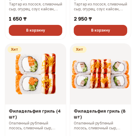
Тартар из лосося, сливочный
Тартар из лосося, сливочный
сыр, огурец, соус кайсен,
сыр, огурец, соус кайсен,
фуриккаке (167 гр, 364 ккал)
фурикаке (327 гр, 727 ккал)
1 650 ₸
2 950 ₸
В корзину
В корзину
Хит
Хит
Филадельфия гриль (4
Филадельфия гриль (8
шт)
шт)
Опаленный рубленый
Опаленный рубленый
лосось, сливочный сыр,
лосось, сливочный сыр,
огурец, омлет по-японски,
огурец, омлет по-японски,