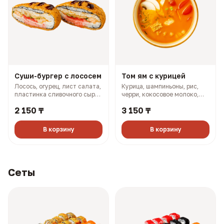
Суши-бургер с лососем
Том ям с курицей
Лосось, огурец, лист салата,
Курица, шампиньоны, рис,
пластинка сливочного сыра,
черри, кокосовое молоко,
масаго, соус терияки, соус
лук (501 гр, 302 ккал)
2 150 ₸
3 150 ₸
боул (330 гр, 910 ккал)
В корзину
В корзину
Сеты