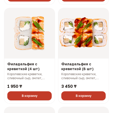
Филадельфия с
Филадельфия с
креветкой (4 шт)
креветкой (8 шт)
Королевские креветки,
Королевские креветки,
сливочный сыр, омлет,
сливочный сыр, омлет,
огурец, зеленый лук (170 гр,
огурец, зеленый лук (340 гр,
1 950 ₸
3 450 ₸
251 ккал)
501 ккал)
В корзину
В корзину