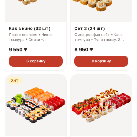
Как в кино (32 шт)
Сет 2 (24 шт)
Лава с лососем + Чикси
Филадельфия лайт + Кани
темпура + Смоки +
темпура + Тунец понзу. 3
Филадельфия лайт. 3
имбиря, 3 соевых, 3 палочки,
9 550 ₸
8 950 ₸
имбиря, 3 соевых, 3 палочки,
3 васаби (927 гр, 2108 ккал)
3 васаби (1214 гр, 2883
ккал)
В корзину
В корзину
Хит