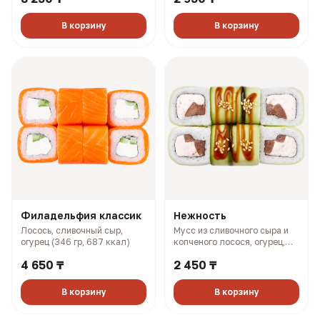
В корзину
В корзину
Филадельфия классик
Нежность
Лосось, сливочный сыр,
Мусс из сливочного сыра и
огурец (346 гр, 687 ккал)
копченого лосося, огурец,
помидор, унаги соус (262 гр,
4 650 ₸
2 450 ₸
376 ккал)
В корзину
В корзину