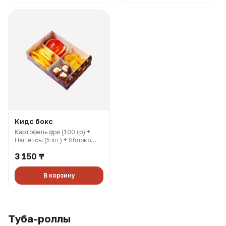
Кидс бокс
Картофель фри (100 гр) +
Наггетсы (5 шт) + Яблоко
(100 гр) + Шоколадный
3 150 ₸
ролл (3 шт) (376 гр, 1040
ккал)
В корзину
Туба-роллы