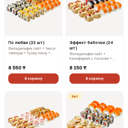
По любви (32 шт)
Эффект бабочки (24
шт)
Филадельфия лайт + Чикси
темпура + Тунец понзу +
Филадельфия лайт +
Калифорния с соусом манго.
Калифорния с лососем +
3 имбиря, 3 соевых, 3
Калифорния с крабом +
палочки, 3 васаби (1120 гр,
8 550 ₸
8 150 ₸
Смоки. 3 имбиря, 3 соевых, 3
2423 ккал)
палочки, 3 васаби (841 гр,
2145 ккал)
В корзину
В корзину
Хит