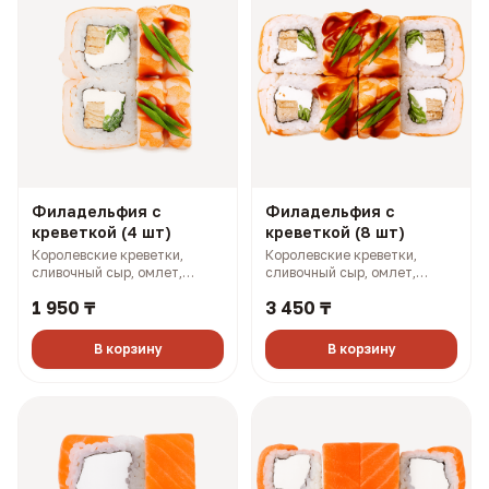
Филадельфия с
Филадельфия с
креветкой (4 шт)
креветкой (8 шт)
Королевские креветки,
Королевские креветки,
сливочный сыр, омлет,
сливочный сыр, омлет,
огурец, зеленый лук (170 гр,
огурец, зеленый лук (340 гр,
1 950 ₸
3 450 ₸
251 ккал)
501 ккал)
В корзину
В корзину