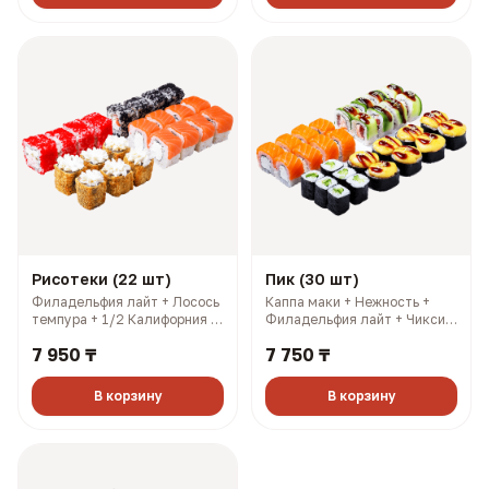
Рисотеки (22 шт)
Пик (30 шт)
Филадельфия лайт + Лосось
Каппа маки + Нежность +
темпура + 1/2 Калифорния с
Филадельфия лайт + Чикси
лососем + 1/2 Калифорния
хот. 3 имбиря, 3 соевых, 3
7 950 ₸
7 750 ₸
кани. 3 имбиря, 3 соевых, 3
палочки, 3 васаби (966 гр,
палочки, 3 васаби (697 гр,
1788 ккал)
1572 ккал)
В корзину
В корзину