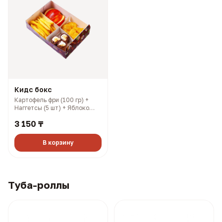
Кидс бокс
Картофель фри (100 гр) +
Наггетсы (5 шт) + Яблоко
(100 гр) + Шоколадный
3 150 ₸
ролл (3 шт) (376 гр, 1040
ккал)
В корзину
Туба-роллы