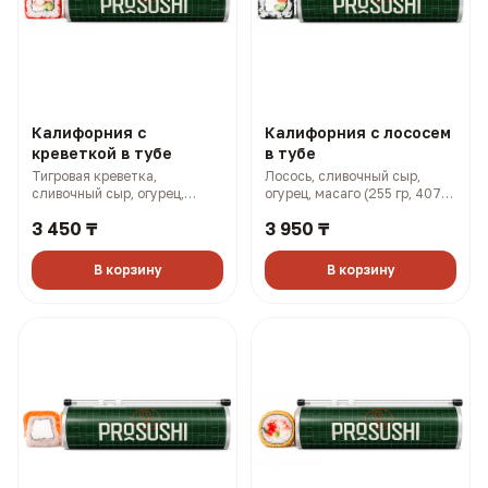
Калифорния с
Калифорния с лососем
креветкой в тубе
в тубе
Тигровая креветка,
Лосось, сливочный сыр,
сливочный сыр, огурец,
огурец, масаго (255 гр, 407
масаго (255 гр, 383 ккал)
ккал)
3 450 ₸
3 950 ₸
В корзину
В корзину