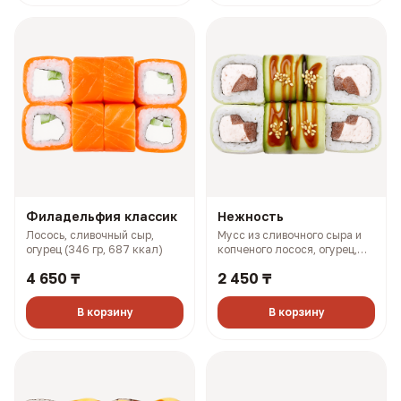
Филадельфия классик
Нежность
Лосось, сливочный сыр,
Мусс из сливочного сыра и
огурец (346 гр, 687 ккал)
копченого лосося, огурец,
помидор, унаги соус (262 гр,
4 650 ₸
2 450 ₸
376 ккал)
В корзину
В корзину