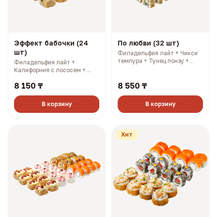
Эффект бабочки (24
По любви (32 шт)
шт)
Филадельфия лайт + Чикси
темпура + Тунец понзу +
Филадельфия лайт +
Калифорния с соусом манго.
Калифорния с лососем +
3 имбиря, 3 соевых, 3
Калифорния с крабом +
палочки, 3 васаби (1120 гр,
8 150 ₸
8 550 ₸
Смоки. 3 имбиря, 3 соевых, 3
2423 ккал)
палочки, 3 васаби (841 гр,
2145 ккал)
В корзину
В корзину
Хит