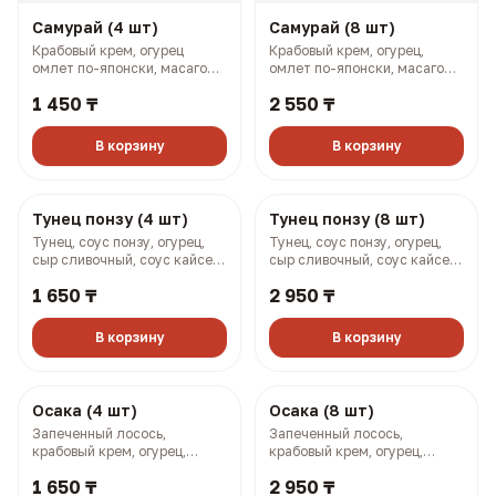
Самурай (4 шт)
Самурай (8 шт)
Крабовый крем, огурец
Крабовый крем, огурец,
омлет по-японски, масаго
омлет по-японски, масаго
(128 гр, 169 ккал)
(258 гр, 338 ккал)
1 450 ₸
2 550 ₸
В корзину
В корзину
Тунец понзу (4 шт)
Тунец понзу (8 шт)
Тунец, соус понзу, огурец,
Тунец, соус понзу, огурец,
сыр сливочный, соус кайсен,
сыр сливочный, соус кайсен,