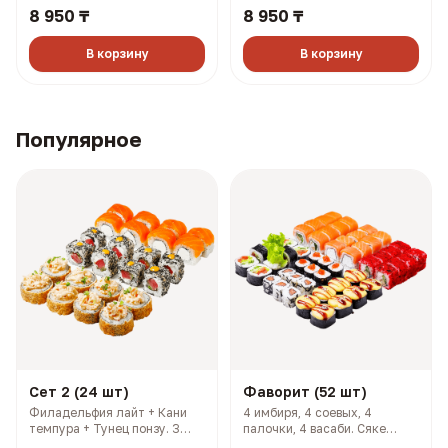
8 950 ₸
8 950 ₸
Филадельфия лайт 1/2 +
Самурай темпура + Чикси
Филадельфия тартар 1/2 +
хот (1390 гр, 2819 ккал)
Чикси хот (1380 гр, 2689
В корзину
В корзину
ккал)
Популярное
Сет 2 (24 шт)
Фаворит (52 шт)
Филадельфия лайт + Кани
4 имбиря, 4 соевых, 4
темпура + Тунец понзу. 3
палочки, 4 васаби. Сяке
имбиря, 3 соевых, 3 палочки,
кунсей маки + Хан маки +