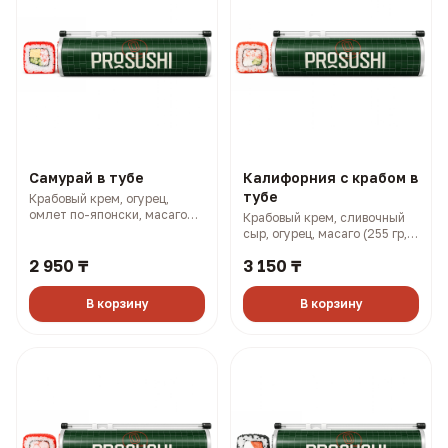
Самурай в тубе
Калифорния с крабом в
тубе
Крабовый крем, огурец,
омлет по-японски, масаго
Крабовый крем, сливочный
(250 гр, 338 ккал)
сыр, огурец, масаго (255 гр,
401 ккал)
2 950 ₸
3 150 ₸
В корзину
В корзину