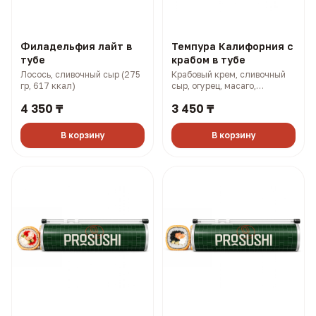
Филадельфия лайт в
Темпура Калифорния с
тубе
крабом в тубе
Лосось, сливочный сыр (275
Крабовый крем, сливочный
гр, 617 ккал)
сыр, огурец, масаго,
панировка (315 гр, 866 ккал)
4 350 ₸
3 450 ₸
В корзину
В корзину