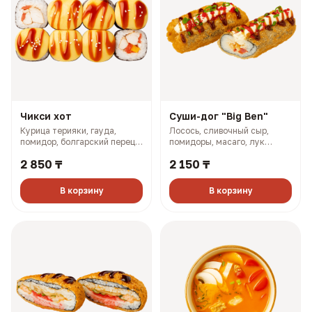
Чикси хот
Суши-дог "Big Ben"
Курица терияки, гауда,
Лосось, сливочный сыр,
помидор, болгарский перец,
помидоры, масаго, лук
майонез, розовый соус (335
зелёный, соус терияки (243
2 850 ₸
2 150 ₸
гр, 660 ккал)
гр, 773 ккал)
В корзину
В корзину