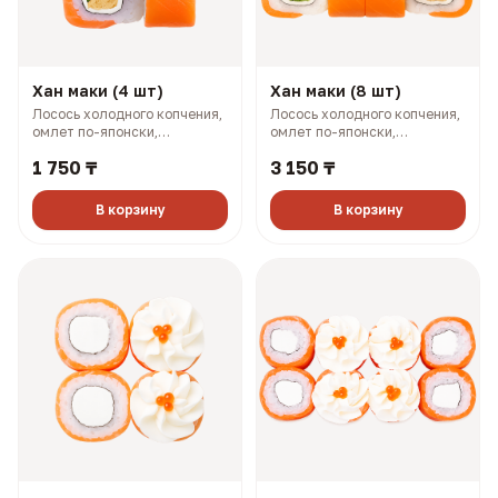
Хан маки (4 шт)
Хан маки (8 шт)
Лосось холодного копчения,
Лосось холодного копчения,
омлет по-японски,
омлет по-японски,
плавленый сыр, огурец (143
плавленый сыр, огурец (281
1 750 ₸
3 150 ₸
гр, 234 ккал)
гр, 468 ккал)
В корзину
В корзину