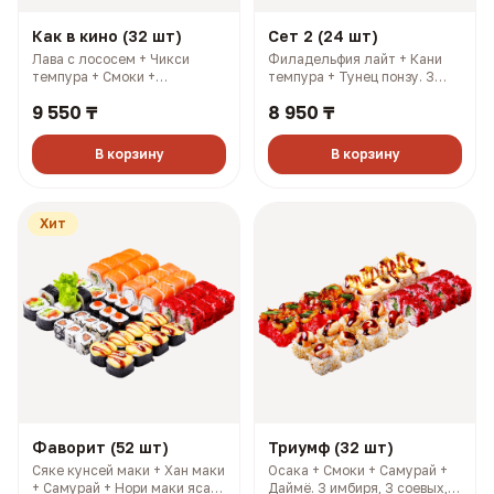
Как в кино (32 шт)
Сет 2 (24 шт)
Лава с лососем + Чикси
Филадельфия лайт + Кани
темпура + Смоки +
темпура + Тунец понзу. 3
Филадельфия лайт. 3
имбиря, 3 соевых, 3 палочки,
9 550 ₸
8 950 ₸
имбиря, 3 соевых, 3 палочки,
3 васаби (927 гр, 2108 ккал)
3 васаби (1214 гр, 2883
ккал)
В корзину
В корзину
Хит
Фаворит (52 шт)
Триумф (32 шт)
Сяке кунсей маки + Хан маки
Осака + Смоки + Самурай +
+ Самурай + Нори маки ясай
Даймё. 3 имбиря, 3 соевых, 3