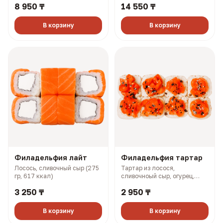
8 950 ₸
14 550 ₸
3 васаби (927 гр, 2108 ккал)
Самурай + Нори маки ясай +
Филадельфия лайт + Салмон
+ Чикси хот (1606 гр, 2733
В корзину
В корзину
ккал)
Филадельфия лайт
Филадельфия тартар
Лосось, сливочный сыр (275
Тартар из лосося,
гр, 617 ккал)
сливочноый сыр, огурец,
терияки соус (327 гр, 727
3 250 ₸
2 950 ₸
ккал)
В корзину
В корзину