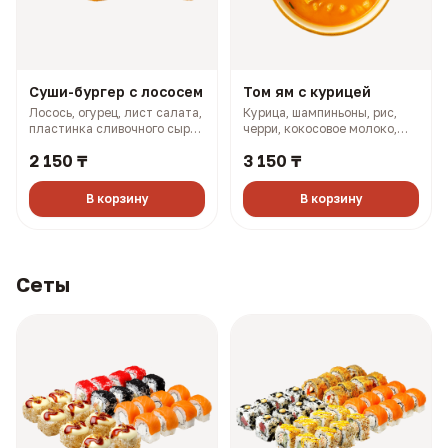
Суши-бургер с лососем
Том ям с курицей
Лосось, огурец, лист салата,
Курица, шампиньоны, рис,
пластинка сливочного сыра,
черри, кокосовое молоко,
масаго, соус терияки, соус
лук (501 гр, 302 ккал)
2 150 ₸
3 150 ₸
боул (330 гр, 910 ккал)
В корзину
В корзину
Сеты