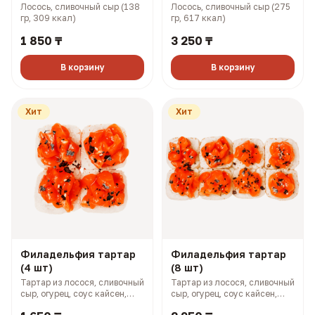
Лосось, сливочный сыр (138
Лосось, сливочный сыр (275
гр, 309 ккал)
гр, 617 ккал)
1 850 ₸
3 250 ₸
В корзину
В корзину
Хит
Хит
Филадельфия тартар
Филадельфия тартар
(4 шт)
(8 шт)
Тартар из лосося, сливочный
Тартар из лосося, сливочный
сыр, огурец, соус кайсен,
сыр, огурец, соус кайсен,
фуриккаке (167 гр, 364 ккал)
фурикаке (327 гр, 727 ккал)