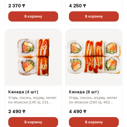
кунжут (158 гр, 293 ккал)
кунжут (316 гр, 585 ккал)
2 370 ₸
4 250 ₸
В корзину
В корзину
Канада (4 шт)
Канада (8 шт)
Угорь, лосось, огурец, омлет
Угорь, лосось, огурец, омлет
по-японски (145 гр, 231
по-японски (290 гр, 462
ккал)
ккал)
2 490 ₸
4 490 ₸
В корзину
В корзину