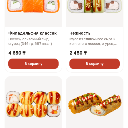
Филадельфия классик
Нежность
Лосось, сливочный сыр,
Мусс из сливочного сыра и
огурец (346 гр, 687 ккал)
копченого лосося, огурец,
помидор, унаги соус (262 гр,
4 650 ₸
2 450 ₸
376 ккал)
В корзину
В корзину