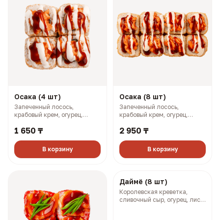
Осака (4 шт)
Осака (8 шт)
Запеченный лосось,
Запеченный лосось,
крабовый крем, огурец,
крабовый крем, огурец,
омлет по-японски, соусы
омлет по-японски, соусы
1 650 ₸
2 950 ₸
терияки и боул (163 гр, 248
терияки и боул (326 гр, 496
ккал)
ккал)
В корзину
В корзину