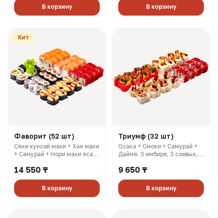
ккал)
В корзину
В корзину
Хит
Фаворит (52 шт)
Триумф (32 шт)
Сяке кунсей маки + Хан маки
Осака + Смоки + Самурай +
+ Самурай + Нори маки ясай
Даймё. 3 имбиря, 3 соевых, 3
+ Филадельфия лайт +
палочки, 3 васаби (1148 гр,
14 550 ₸
9 650 ₸
Салмон + Чикси хот. 4
2013 ккал)
имбиря, 4 соевых, 4 палочки,
4 васаби (1606 гр, 2733
В корзину
В корзину
ккал)