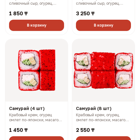
сливочный сыр, огурец,
сливочный сыр, огурец,
масаго (133 гр, 192 ккал)
масаго (268 гр, 383 ккал)
1 850 ₸
3 250 ₸
В корзину
В корзину
Самурай (4 шт)
Самурай (8 шт)
Крабовый крем, огурец
Крабовый крем, огурец,
омлет по-японски, масаго
омлет по-японски, масаго
(128 гр, 169 ккал)
(258 гр, 338 ккал)
1 450 ₸
2 550 ₸