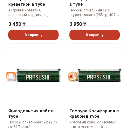
креветкой в тубе
в тубе
Тигровая креветка,
Лосось, сливочный сыр,
сливочный сыр, огурец,
огурец, масаго (255 гр, 407
масаго (255 гр, 383 ккал)
ккал)
3 450 ₸
3 950 ₸
В корзину
В корзину
Филадельфия лайт в
Темпура Калифорния с
тубе
крабом в тубе
Лосось, сливочный сыр (275
Крабовый крем, сливочный
гр, 617 ккал)
сыр, огурец, масаго,