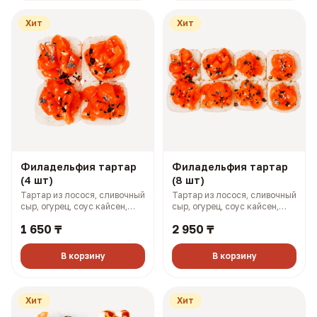
Хит
Хит
Филадельфия тартар
Филадельфия тартар
(4 шт)
(8 шт)
Тартар из лосося, сливочный
Тартар из лосося, сливочный
сыр, огурец, соус кайсен,
сыр, огурец, соус кайсен,
фуриккаке (167 гр, 364 ккал)
фурикаке (327 гр, 727 ккал)
1 650 ₸
2 950 ₸
В корзину
В корзину
Хит
Хит