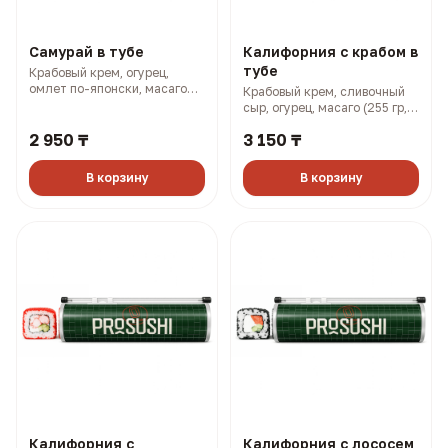
Самурай в тубе
Калифорния с крабом в
тубе
Крабовый крем, огурец,
омлет по-японски, масаго
Крабовый крем, сливочный
(250 гр, 338 ккал)
сыр, огурец, масаго (255 гр,
401 ккал)
2 950 ₸
3 150 ₸
В корзину
В корзину
Калифорния с
Калифорния с лососем