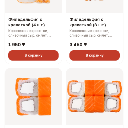
Филадельфия с
Филадельфия с
креветкой (4 шт)
креветкой (8 шт)
Королевские креветки,
Королевские креветки,
сливочный сыр, омлет,
сливочный сыр, омлет,
огурец, зеленый лук (170 гр,
огурец, зеленый лук (340 гр,
1 950 ₸
3 450 ₸
251 ккал)
501 ккал)
В корзину
В корзину