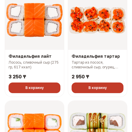
Филадельфия лайт
Филадельфия тартар
Лосось, сливочный сыр (275
Тартар из лосося,
гр, 617 ккал)
сливочноый сыр, огурец,
терияки соус (327 гр, 727
3 250 ₸
2 950 ₸
ккал)
В корзину
В корзину