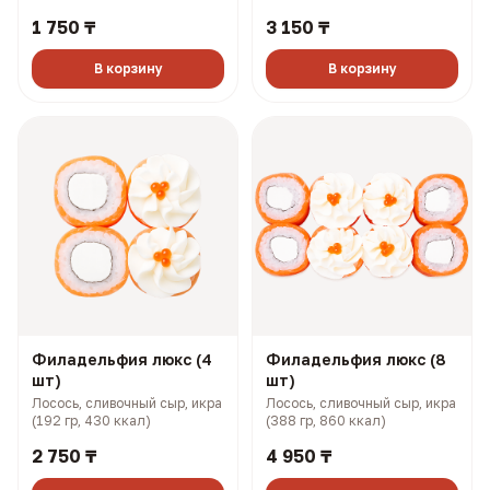
плавленый сыр, огурец (143
плавленый сыр, огурец (281
1 750 ₸
3 150 ₸
гр, 234 ккал)
гр, 468 ккал)
В корзину
В корзину
Филадельфия люкс (4
Филадельфия люкс (8
шт)
шт)
Лосось, сливочный сыр, икра
Лосось, сливочный сыр, икра
(192 гр, 430 ккал)
(388 гр, 860 ккал)
2 750 ₸
4 950 ₸