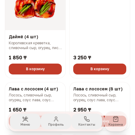
Даймё (4 шт)
Даймё (8 шт)
Королевская креветка,
Королевская креветка,
сливочный сыр, огурец, лист
сливочный сыр, огурец, лист
салата, зеленый лук (164 гр,
салата, зеленый лук (320 гр,
1 850 ₸
3 250 ₸
230 ккал)
459 ккал)
В корзину
В корзину
Меню
Профиль
Контакты
Корзина