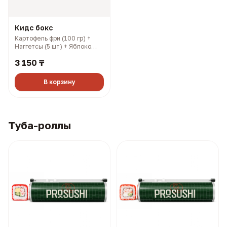
Кидс бокс
Картофель фри (100 гр) +
Наггетсы (5 шт) + Яблоко
(100 гр) + Шоколадный
3 150 ₸
ролл (3 шт) (376 гр, 1040
ккал)
В корзину
Туба-роллы