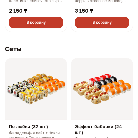
пластинка сливочного сыра,
черри, кокосовое молоко,
масаго, соус терияки, соус
лук (501 гр, 302 ккал)
2 150 ₸
3 150 ₸
боул (330 гр, 910 ккал)
В корзину
В корзину
Сеты
По любви (32 шт)
Эффект бабочки (24
шт)
Филадельфия лайт + Чикси
темпура + Тунец понзу +