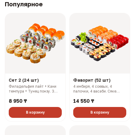
Популярное
Сет 2 (24 шт)
Фаворит (52 шт)
Филадельфия лайт + Кани
4 имбиря, 4 соевых, 4
темпура + Тунец понзу. 3
палочки, 4 васаби. Сяке
имбиря, 3 соевых, 3 палочки,
кунсей маки + Хан маки +
8 950 ₸
14 550 ₸
3 васаби (927 гр, 2108 ккал)
Самурай + Нори маки ясай +
Филадельфия лайт + Салмон
+ Чикси хот (1606 гр, 2733
В корзину
В корзину
ккал)