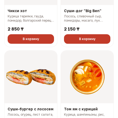
Чикси хот
Суши-дог "Big Ben"
Курица терияки, гауда,
Лосось, сливочный сыр,
помидор, болгарский перец,
помидоры, масаго, лук
майонез, розовый соус (335
зелёный, соус терияки (243
2 850 ₸
2 150 ₸
гр, 660 ккал)
гр, 773 ккал)
В корзину
В корзину
Суши-бургер с лососем
Том ям с курицей
Лосось, огурец, лист салата,
Курица, шампиньоны, рис,