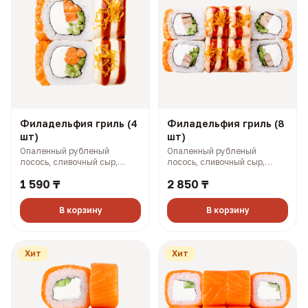
Филадельфия гриль (4
Филадельфия гриль (8
шт)
шт)
Опаленный рубленый
Опаленный рубленый
лосось, сливочный сыр,
лосось, сливочный сыр,
огурец, омлет по-японски,
огурец, омлет по-японски,
1 590 ₸
2 850 ₸
картофель пай, соусы боул и
картофель пай, соусы боул и
терияки (149 гр, 258 ккал)
терияки (298 гр, 516 ккал)
В корзину
В корзину
Хит
Хит