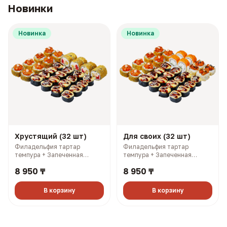
Новинки
Новинка
Новинка
Хрустящий (32 шт)
Для своих (32 шт)
Филадельфия тартар
Филадельфия тартар
темпура + Запеченная
темпура + Запеченная
Калифорния с лососем +
Калифорния с лососем +
8 950 ₸
8 950 ₸
Самурай темпура + Чикси
Филадельфия лайт 1/2 +
хот (1390 гр, 2819 ккал)
Филадельфия тартар 1/2 +
Чикси хот (1380 гр, 2689
В корзину
В корзину
ккал)