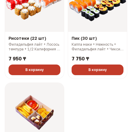
Рисотеки (22 шт)
Пик (30 шт)
Филадельфия лайт + Лосось
Каппа маки + Нежность +
темпура + 1/2 Калифорния с
Филадельфия лайт + Чикси
лососем + 1/2 Калифорния
хот. 3 имбиря, 3 соевых, 3
7 950 ₸
7 750 ₸
кани. 3 имбиря, 3 соевых, 3
палочки, 3 васаби (966 гр,
палочки, 3 васаби (697 гр,
1788 ккал)
1572 ккал)
В корзину
В корзину