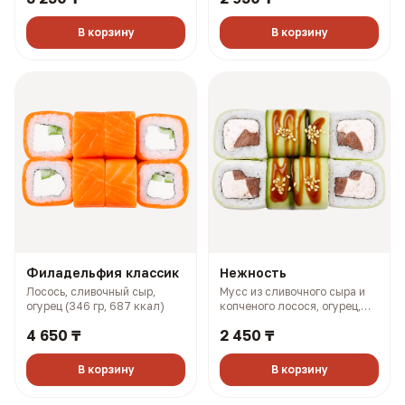
В корзину
В корзину
Филадельфия классик
Нежность
Лосось, сливочный сыр,
Мусс из сливочного сыра и
огурец (346 гр, 687 ккал)
копченого лосося, огурец,
помидор, унаги соус (262 гр,
4 650 ₸
2 450 ₸
376 ккал)
В корзину
В корзину