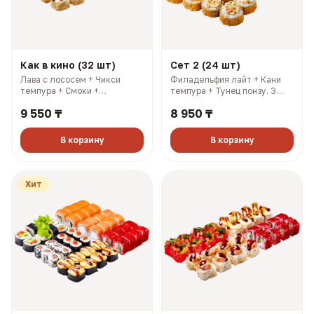
Как в кино (32 шт)
Сет 2 (24 шт)
Лава с лососем + Чикси
Филадельфия лайт + Кани
темпура + Смоки +
темпура + Тунец понзу. 3
Филадельфия лайт. 3
имбиря, 3 соевых, 3 палочки,
9 550 ₸
8 950 ₸
имбиря, 3 соевых, 3 палочки,
3 васаби (927 гр, 2108 ккал)
3 васаби (1214 гр, 2883
ккал)
В корзину
В корзину
Хит