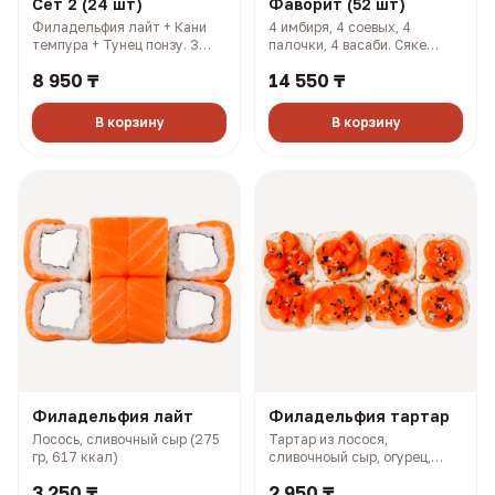
Сет 2 (24 шт)
Фаворит (52 шт)
Филадельфия лайт + Кани
4 имбиря, 4 соевых, 4
темпура + Тунец понзу. 3
палочки, 4 васаби. Сяке
имбиря, 3 соевых, 3 палочки,
кунсей маки + Хан маки +
8 950 ₸
14 550 ₸
3 васаби (927 гр, 2108 ккал)
Самурай + Нори маки ясай +
Филадельфия лайт + Салмон
+ Чикси хот (1606 гр, 2733
В корзину
В корзину
ккал)
Филадельфия лайт
Филадельфия тартар
Лосось, сливочный сыр (275
Тартар из лосося,
гр, 617 ккал)
сливочноый сыр, огурец,
терияки соус (327 гр, 727
3 250 ₸
2 950 ₸
ккал)