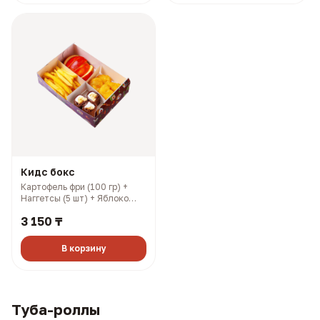
Кидс бокс
Картофель фри (100 гр) +
Наггетсы (5 шт) + Яблоко
(100 гр) + Шоколадный
3 150 ₸
ролл (3 шт) (376 гр, 1040
ккал)
В корзину
Туба-роллы