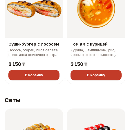
Суши-бургер с лососем
Том ям с курицей
Лосось, огурец, лист салата,
Курица, шампиньоны, рис,
пластинка сливочного сыра,
черри, кокосовое молоко,
масаго, соус терияки, соус
лук (501 гр, 302 ккал)
2 150 ₸
3 150 ₸
боул (330 гр, 910 ккал)
В корзину
В корзину
Сеты