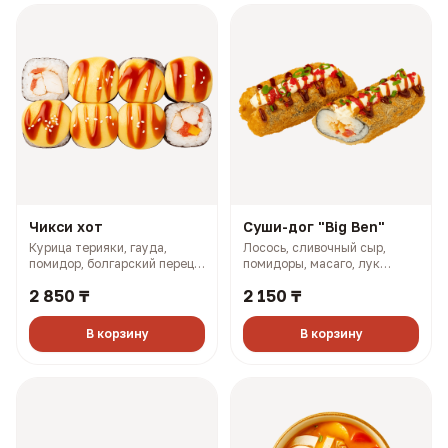
Чикси хот
Суши-дог "Big Ben"
Курица терияки, гауда,
Лосось, сливочный сыр,
помидор, болгарский перец,
помидоры, масаго, лук
майонез, розовый соус (335
зелёный, соус терияки (243
2 850 ₸
2 150 ₸
гр, 660 ккал)
гр, 773 ккал)
В корзину
В корзину