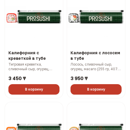
Калифорния с
Калифорния с лососем
креветкой в тубе
в тубе
Тигровая креветка,
Лосось, сливочный сыр,
сливочный сыр, огурец,
огурец, масаго (255 гр, 407
масаго (255 гр, 383 ккал)
ккал)
3 450 ₸
3 950 ₸
В корзину
В корзину