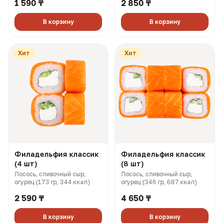
1 590 ₸
2 850 ₸
картофель пай, соусы боул и
картофель пай, соусы боул и
терияки (149 гр, 258 ккал)
терияки (298 гр, 516 ккал)
В корзину
В корзину
Хит
Хит
Филадельфия классик
Филадельфия классик
(4 шт)
(8 шт)
Лосось, сливочный сыр,
Лосось, сливочный сыр,
огурец (173 гр, 344 ккал)
огурец (346 гр, 687 ккал)
2 590 ₸
4 650 ₸
В корзину
В корзину