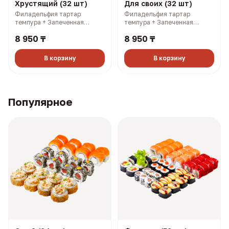
Хрустящий (32 шт)
Для своих (32 шт)
Филадельфия тартар
Филадельфия тартар
темпура + Запеченная
темпура + Запеченная
Калифорния с лососем +
Калифорния с лососем +
8 950 ₸
8 950 ₸
Самурай темпура + Чикси
Филадельфия лайт 1/2 +
хот (1390 гр, 2819 ккал)
Филадельфия тартар 1/2 +
Чикси хот (1380 гр, 2689
В корзину
В корзину
ккал)
Популярное