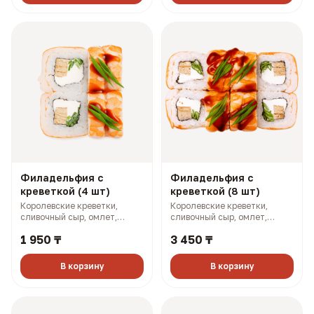
Филадельфия с
Филадельфия с
креветкой (4 шт)
креветкой (8 шт)
Королевские креветки,
Королевские креветки,
сливочный сыр, омлет,
сливочный сыр, омлет,
огурец, зеленый лук (170 гр,
огурец, зеленый лук (340 гр,
1 950 ₸
3 450 ₸
251 ккал)
501 ккал)
В корзину
В корзину