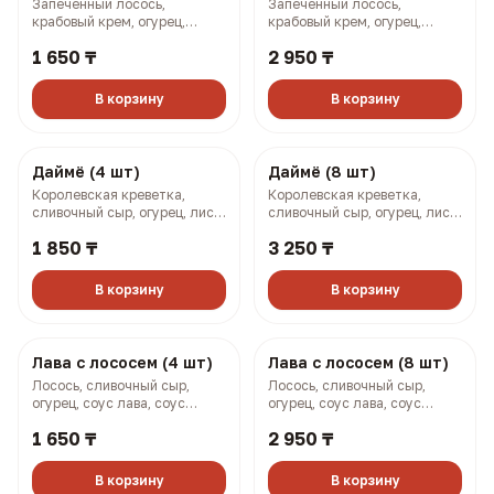
Тунец понзу (4 шт)
Тунец понзу (8 шт)
Тунец, соус понзу, огурец,
Тунец, соус понзу, огурец,
сыр сливочный, соус кайсен,
сыр сливочный, соус кайсен,
фурикаке (144 гр, 246 ккал)
фурикаке (288 гр, 492 ккал)
1 650 ₸
2 950 ₸
В корзину
В корзину
Осака (4 шт)
Осака (8 шт)
Запеченный лосось,
Запеченный лосось,
крабовый крем, огурец,
крабовый крем, огурец,
омлет по-японски, соусы
омлет по-японски, соусы