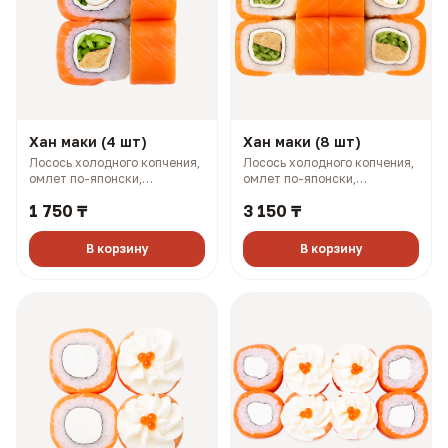
Хан маки (4 шт)
Хан маки (8 шт)
Лосось холодного копчения,
Лосось холодного копчения,
омлет по-японски,
омлет по-японски,
плавленый сыр, огурец (143
плавленый сыр, огурец (281
1 750 ₸
3 150 ₸
гр, 234 ккал)
гр, 468 ккал)
В корзину
В корзину