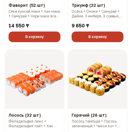
Фаворит (52 шт)
Триумф (32 шт)
Сяке кунсей маки + Хан маки
Осака + Смоки + Самурай +
+ Самурай + Нори маки ясай
Даймё. 3 имбиря, 3 соевых, 3
+ Филадельфия лайт +
палочки, 3 васаби (1148 гр,
14 550 ₸
9 650 ₸
Салмон + Чикси хот. 4
2013 ккал)
имбиря, 4 соевых, 4 палочки,
4 васаби (1606 гр, 2733
В корзину
В корзину
ккал)
Лосось (32 шт)
Горячий (26 шт)
Филадельфия люкс +
Лосось темпура + Лосось
Филадельфия лайт + Хан
запеченный + Чикси хот +
маки + 1/2 Филадельфия
Сакура. 3 имбиря, 3 соевых,