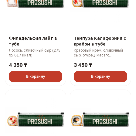
Филадельфия лайт в
Темпура Калифорния с
тубе
крабом в тубе
Лосось, сливочный сыр (275
Крабовый крем, сливочный
гр, 617 ккал)
сыр, огурец, масаго,
панировка (315 гр, 866 ккал)
4 350 ₸
3 450 ₸
В корзину
В корзину