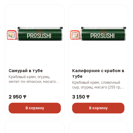
Самурай в тубе
Калифорния с крабом в
тубе
Крабовый крем, огурец,
омлет по-японски, масаго
Крабовый крем, сливочный
(250 гр, 338 ккал)
сыр, огурец, масаго (255 гр,
401 ккал)
2 950 ₸
3 150 ₸
В корзину
В корзину