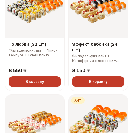
По любви (32 шт)
Эффект бабочки (24
шт)
Филадельфия лайт + Чикси
темпура + Тунец понзу +
Филадельфия лайт +
Калифорния с соусом манго.
Калифорния с лососем +
3 имбиря, 3 соевых, 3
Калифорния с крабом +
палочки, 3 васаби (1120 гр,
8 550 ₸
8 150 ₸
Смоки. 3 имбиря, 3 соевых, 3
2423 ккал)
палочки, 3 васаби (841 гр,
2145 ккал)
В корзину
В корзину
Хит