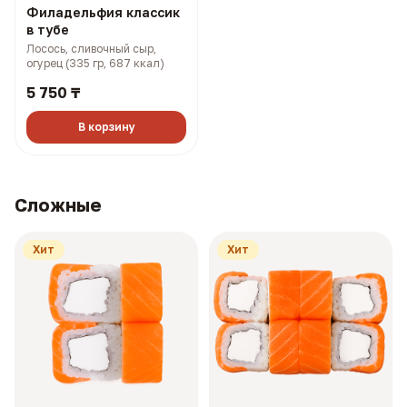
Филадельфия классик
в тубе
Лосось, сливочный сыр,
огурец (335 гр, 687 ккал)
5 750 ₸
В корзину
Сложные
Хит
Хит