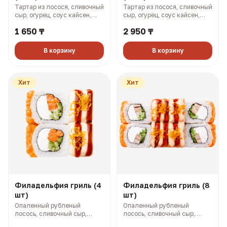
Тартар из лосося, сливочный
Тартар из лосося, сливочный
сыр, огурец, соус кайсен,
сыр, огурец, соус кайсен,
фуриккаке (167 гр, 364 ккал)
фурикаке (327 гр, 727 ккал)
1 650 ₸
2 950 ₸
В корзину
В корзину
Хит
Хит
Филадельфия гриль (4
Филадельфия гриль (8
шт)
шт)
Опаленный рубленый
Опаленный рубленый
лосось, сливочный сыр,
лосось, сливочный сыр,
огурец, омлет по-японски,
огурец, омлет по-японски,